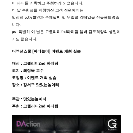
이 파티를 기획하고 주최하게 되었습니다.
이 날 수험표를 지참하신 고객 전원에게는
입장료 50%할인과 수제팔찌 및 무알콜 칵테일을
선물해드렸습
니다.
ps. 특별히 이 날은 고퀄리티2nd파티팀 멤버 김도희양의 생일이
기도 했습니다.
디액션스쿨 [파티놀이
]
이벤트 개최 실습
대상
:
고퀄리티
2nd
파티팀
코치
:
최정욱 교수
코칭명
:
이벤트 개최 실습
장소
:
강서구 맛있는놀이터
주관
:
맛있는놀이터
주최
:
고퀄리티
2nd
파티팀