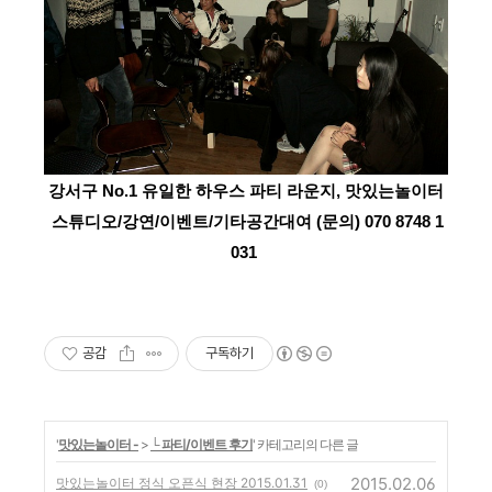
강서구 No.1 유일한 하우스 파티 라운지, 맛있는놀이터
스튜디오/강연/이벤트/기타공간대여 (문의) 070 8748 1
031
공감
구독하기
'
맛있는놀이터 -
>
└ 파티/이벤트 후기
' 카테고리의 다른 글
2015.02.06
맛있는놀이터 정식 오픈식 현장 2015.01.31
(0)