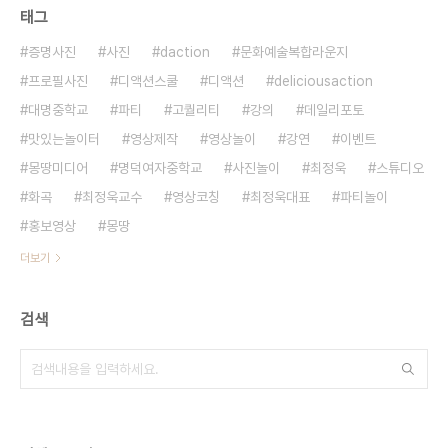
태그
증명사진
사진
daction
문화예술복합라운지
프로필사진
디액션스쿨
디액션
deliciousaction
대명중학교
파티
고퀄리티
강의
데일리포토
맛있는놀이터
영상제작
영상놀이
강연
이벤트
몽땅미디어
명덕여자중학교
사진놀이
최정욱
스튜디오
화곡
최정욱교수
영상코칭
최정욱대표
파티놀이
홍보영상
몽땅
더보기
검색