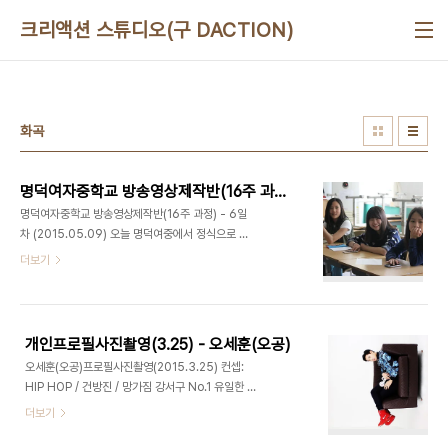
본문 바로가기
크리액션 스튜디오(구 DACTION)
화곡
명덕여자중학교 방송영상제작반(16주 과정) - 6일차 (2015.05.09)
명덕여자중학교 방송영상제작반(16주 과정) - 6일
차 (2015.05.09) 오늘 명덕여중에서 정식으로 다
섯 번째 강의가 있는 날입니다. 3월 11일 첫 만남 이
더보기
후 벌써 여섯번째 만남인데요. 오늘은 지난 시간에 촬
영한 영상들을 편집한 완성본을 감상 하였습니다. 친
구들은 영상을 보면서 자신의 얼굴이 나오면 부끄럽
다는 듯이 자신의 얼굴을 양손으로 가렸습니다. 오늘
개인프로필사진촬영(3.25) - 오세훈(오공)
은 다시 처음으로 돌아가 자신이 찍고 싶은 영상을 기
오세훈(오공)프로필사진촬영(2015.3.25) 컨셉:
획안에 적어서 발표를 진행 하였고, 새로운 작품을 위
HIP HOP / 건방진 / 망가짐 강서구 No.1 유일한 문
해 기존에 짜여진 팀을 새로 구성 하였습니다. 또한
화예술복합라운지, 맛있는놀이터(디액션) 사진/영상
더보기
최정욱 대표님은 친구들의 진로를 상담해 주시며, 서
스튜디오ㅣ강연/세미나 ㅣ 파티/이벤트ㅣ기타공간대
로의 특성을 알아가고 더욱 가까워지는 시간을 가졌
여 (문의) 070 8748 1031 /