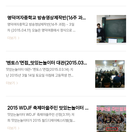
인 참여로 즐겁게 영상놀이를 진행하였습니다. 지난
교실에서 진행했는데요. 오늘도 출연진 친구들이 어
주 학생들이 가져온 영상키워드 중 하나를 선택해서
색함과 오글거림을 참으면서 열심히 연기를 해..
오늘 촬영을 진행하게 됬습니다. 대표님은 학생들이
명덕여자중학교 방송영상제작반(16주 과정) - 3일차 (2015.04.11)
준비 한 영상 키워드 중에서 1학년 최이주 학생의 '감
명덕여자중학교 방송영상제작반(16주 과정) - 3일
정'을 선택 했습니다. 이제 최이주 학생이 감독이 되
차 (2015.04.11) 오늘은 명덕여중에서 정식으로 두
어 '감정'이라는 키워드에 맞는 주제를 찾기 위해 토
번째 강의가 있는 날입니다. 따뜻한 봄 기운을 느끼며
더보기
론을 진행했습니다. 그렇게 나온 주제는 "표현하지
기분 좋게 명덕여중에 도착했습니다. 3월 11일 첫 만
않으면 모른다."였습니다. 그리고 토론결과에 맞게
남 이후 벌써 세 번째 만남인데요. 오늘도 학생들의
콘티를 그렸습니다. 학생들이 만든 콘티중에서 우예
적극적인 참여로 즐겁게 영상놀이를 진행하였습니
담 학생의 '어머니의잔소리'와 김희라 학생의'..
다. 지난주 대표님이 내주셨던 미션! 바로 자신이 평
'멘토스'면접_맛있는놀이터 대관(2015.03.14)
소에 찍어보고 싶었던 영상을 생각해서 오는 것이 였
맛있는놀이터 대관-'멘토스'면접(2015.03.14) 지
습니다. 미션을 보아하니 오늘 어떤 주제로 수업이 진
난 2015년 3월 14일 토요일 아침에 고등학생 연합
행되었는지 느낌이 오시나요? 오늘의 수업주제는 '기
동아리 '멘토스'가 동아리 신입 면접을 위해 맛있는놀
더보기
획'입니다. 저희 대표님은 기획이란, 영상촬영의 모든
이터를 대관을 했습니다. 멘토스 동아리 면접관 9명
방향과 과정을 계획하는 단계로 기획이 미흡하면 좋
이 고등학생 56명 대상으로 면접을 진행했습니다.
은 결과물을 얻을 수 없을 뿐더러 촬영과는 달리 중간
면접이 끝나고 동아리 회장과 인터뷰를 진행 했습니
과정에서 수정할 부분이 발생되면 매우 큰 ..
다. 간단하게 자기 소개 해주세요. 저는 경북여자고등
2015 WDJF 축제마을주민 맛있는놀이터 선정(3.19)
학교 2학년 재학중인 멘토스 회장 강희진입니다. 멘
맛있는놀이터 WDJF 축제마을주민 선정(3.19) 저
토스는? (명덕여고, 명덕남고, 경복여고, 마포고, 덕
희 맛있는놀이터가 2015 월드디제이페스티벌(월디
원여고) 5개 고등학교 연합동아리이고, 근처 학교 근
페) 축제 마을주민에 선정이 되었습니다!! 월디페는
더보기
처 복지관에서 방과후 멘토링을 하는 동아리 입니다.