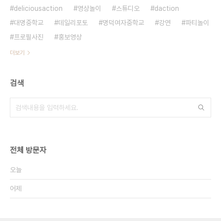
deliciousaction
영상놀이
스튜디오
daction
대명중학교
데일리포토
명덕여자중학교
강연
파티놀이
프로필사진
홍보영상
더보기
검색
전체 방문자
오늘
어제