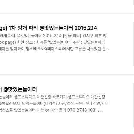
스튜디오와 강연, 파티 및 다목적 공간대여가 가능한 건전한 놀이문화
간입니다. 최정욱 대표님은 학생들을 위해 꾸준한 강의 및 재능기부를
ttp://www.deliciousaction.com/145..
ge) 1차 벙개 파티 @맛있는놀이터 2015.2.14
차 벙개 파티 @맛있는놀이터 2015.2.14 [맛놀 파티] 강서구 최초 벙
ok page) 회원 장소 : 화곡동 '맛있는놀이터' 주관 : 맛있는놀이터
인데이를 맞이하여 평소에 SNS(페이스북)에서만 교류를 나누었던 분들
 문화예술복합라운지, 맛있는놀이터(디액션) 사진/영상 스튜디오ㅣ강연/
션스쿨 (문의) 070 8748 1031 /
내 @맛있는놀이터
있는놀이터 셀프스튜디오 대관신청 바로가기 셀프스튜디오 대관신청
예술복합라운지, 맛있는놀이터(디액션) 사진/영상 스튜디오ㅣ강연/세미
쿨 맛있는놀이터 대관 or 예약 문의 070 8748 1031 /