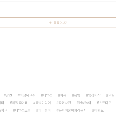
목록 더보기
강연
최정욱교수
디액션
화곡
몽땅
영상제작
고퀄
이터
최정욱대표
몽땅미디어
증명사진
영상놀이
스튜디오
중학교
디액션스쿨
파티놀이
문화예술복합라운지
이벤트