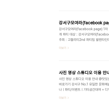
로 문화와 예술이 공존하는 곳이며, 
를 이끌 수 있는 컨텐츠로 구성된 공
실천하고 계십니다. 디액션스쿨 바로가기 ▷ h
강서구모여라(facebook pa
강서구모여라(facebook page) 1
개 파티 대상 : 강서구모여라(facebo
주최 : 고퀄리티2nd 파티팀 발렌타
과 벙개 파티! 강서구 No.1 유일한
더보기
세미나ㅣ파티/이벤트ㅣ기타공간대여 + 디액
www.deliciousaction.com
사진 영상 스튜디오 이용 안
사진 영상 스튜디오 이용 안내 @맛
바로가기 강서구 No.1 유일한 문화
나ㅣ파티/이벤트ㅣ기타공간대여 + 디액션스
www.deliciousaction.com
더보기