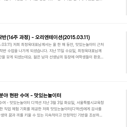
이 준비 한 영상 키워드 중에서 1학년 최이주 학생의 '감정'을 선택
되어 '감정'이라는 키워드에 맞는 주제를 찾기 위해 토론을 진행했습
않으면 모른다."였습니다. 그리고 토론결과에 맞게 콘티를 그렸습니
학생의 '어머니의잔소리'와 김희라 학생의'..
6주 과정) - 오리엔테이션(2015.03.11)
03.11) 저희 최정욱대표님께서는 올 한 해 동안, 맛있는놀이터 근처
반 수업을 나가게 되셨습니다. 지난 11일 수요일, 최정욱대표님께
간을 갖게 되셨는데요. 젊은 남자 선생님의 등장에 여학생들이 환호했
상제작반 수업일정 입니다. 실습실 안에는 최정욱 대표님의 강의를 듣고
의 학생들이 골고루 앉아 있었습니다. 동아리 학생들이 본인들이 제작한
부 출강 (문의) 070-8748-1031 /
야 현판 수여 - 맛있는놀이터
수여 - 맛있는놀이터 디액션 지난 3월 3일 화요일, 서울특별시교육청
 직업 체험 기회를 제공한 저희 맛있는놀이터(디액션)에게 감사를
생의 꿈과 끼를 키울 수 있는 지속적이고 안정적인 기반을 조성하기
에게 감사의 마음을 전했습니다. 맛있는놀이터는 문화예술복합라운지