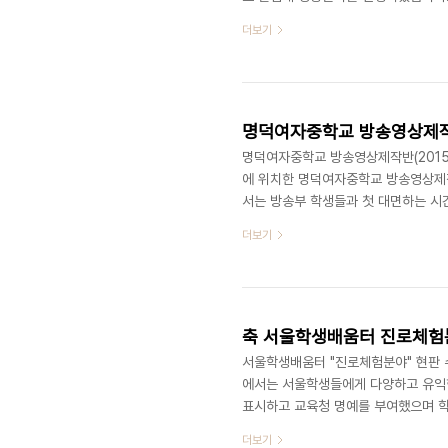
을 진행하게 됬습니다. 대표님은 학생들
더보기
했습니다. 이제 최이주 학생이 감독이 
니다. 그렇게 나온 주제는 "표현하지 
다. 학생들이 만든 콘티중에서 우예담 
명덕여자중학교 방송영상제작반(1
명덕여자중학교 방송영상제작반(2015.
에 위치한 명덕여자중학교 방송영상제작
서는 방송부 학생들과 첫 대면하는 시
습니다.(^^) 명덕여자중학교 방송영
더보기
자 특별히 선발된 1,2,3학년 21명
영상을 즐겁게 보고있습니다. 디액션스쿨 외
ceo@deliciousaction.com
축 서울학생배움터 진로체험분
서울학생배움터 "진로체험분야" 현판 
에서는 서울학생들에게 다양하고 유익한
표시하고 교육청 명예를 부여했으며 학
위해 교육기부에 참가한 저희 디액션
더보기