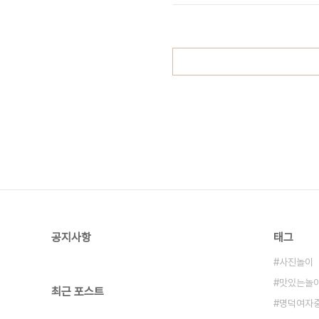
공지사항
태그
사진놀이
맛있는놀
최근 포스트
명덕여자