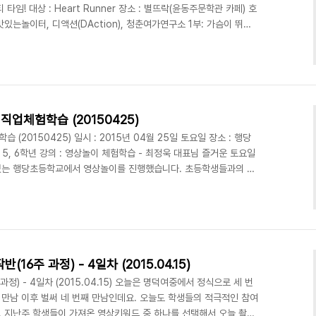
임! 대상 : Heart Runner 장소 : 별뜨락(윤동주문학관 카페) 호
 맛있는놀이터, 디액션(DAction), 청춘여가연구소 1부: 가슴이 뛰다!
일한 문화예술복합라운지, 맛있는놀이터(디액션) 사진/영상 스튜디오ㅣ강
디액션스쿨 (문의) 070 8748 1031 /
업체험학습 (20150425)
20150425) 일시 : 2015년 04월 25일 토요일 장소 : 행당
 5, 6학년 강의 : 영상놀이 체험학습 - 최정욱 대표님 즐거운 토요일
있는 행당초등학교에서 영상놀이를 진행했습니다. 초등학생들과의 첫
갔습니다. 교실에 도착하니 29명의 4, 5, 6학년이 모여 앉아있었
저희를 맞아주었습니다. 초등학생 친구들은영상놀이가 시작되자마자 너
참여를 했는데요. 친구들의 해맑은 웃음 덕분에 대표님도 즐거운 마음
를 진행 하면서 친구들과 부쩍 친해졌는데 쉬는 ..
주 과정) - 4일차 (2015.04.15)
) - 4일차 (2015.04.15) 오늘은 명덕여중에서 정식으로 세 번
 첫 만남 이후 벌써 네 번째 만남인데요. 오늘도 학생들의 적극적인 참여
 지난주 학생들이 가져온 영상키워드 중 하나를 선택해서 오늘 촬영