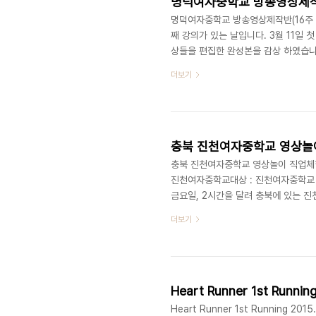
명덕여자중학교 방송영상제작반(16
명덕여자중학교 방송영상제작반(16주 과정
째 강의가 있는 날입니다. 3월 11일
상들을 편집한 완성본을 감상 하였습니
자신의 얼굴을 양손으로 가렸습니다. 
더보기
서 발표를 진행 하였고, 새로운 작품을
은 친구들의 진로를 상담해 주시며, 
간에는 각 팀 별 우수 기획안을 정한 
충북 진천여자중학교 영상놀이 
충북 진천여자중학교 영상놀이 직업체험학습
진천여자중학교대상 : 진천여자중학교 
금요일, 2시간을 달려 충북에 있는 
있는데, 너무나 밝고 붙임성 좋은 친
더보기
통해 빼꼼빼꼼 저희를 구경하는 친구들
인 아이디어로 만들어진 키워드는 '변신
인공이 의자와 지우개로 변신했을때 일
Heart Runner 1st Runni
Heart Runner 1st Running 