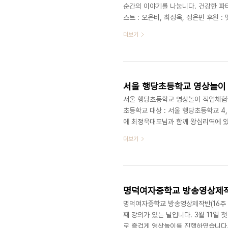
순간의 이야기를 나눕니다. 건강한 파티 타
스트 : 오은비, 최정욱, 정은빈 후원 :
2부: 몸이 뛰다! 강서구 No.1 유
더보기
연/세미나ㅣ파티/이벤트ㅣ기타공간대여 + 
www.deliciousaction.com
서울 행당초등학교 영상놀이 직
서울 행당초등학교 영상놀이 직업체험학습 (
초등학교 대상 : 서울 행당초등학교 4,
에 최정욱대표님과 함께 왕십리역에 
영상놀이라 잔뜩 기대에 부푼 마음으로 
더보기
고 모두 호기심이 가득한 표정으로 
나 할 것없이 손을 들고 적극적으로 
으로 강의를 진행 하였습니다. 영상놀이
명덕여자중학교 방송영상제작반(16
명덕여자중학교 방송영상제작반(16주 과정
째 강의가 있는 날입니다. 3월 11일
로 즐겁게 영상놀이를 진행하였습니다.