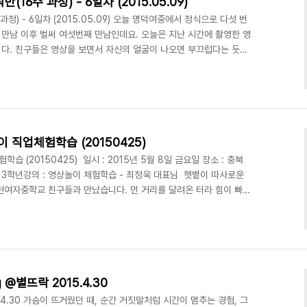
주 과정) - 6일차 (2015.05.09)
) - 6일차 (2015.05.09) 오늘 명덕여중에서 정식으로 다섯 번
 첫 만남 이후 벌써 여섯번째 만남인데요. 오늘은 지난 시간에 촬영한 영
다. 친구들은 영상을 보면서 자신의 얼굴이 나오면 부끄럽다는 듯이
오늘은 다시 처음으로 돌아가 자신이 찍고 싶은 영상을 기획안에 적어
 위해 기존에 짜여진 팀을 새로 구성 하였습니다. 또한 최정욱 대표님
서로의 특성을 알아가고 더욱 가까워지는 시간을 가졌습니다. 다음 시
뒤, 발표하는 시간을 갖기로 약속하고 오늘의..
직업체험학습 (20150425)
 (20150425) 일시 : 2015년 5월 8일 금요일 장소 : 충북
3학년강의 : 영상놀이 체험학습 - 최정욱 대표님 햇볕이 따사로운
진천여자중학교 친구들과 만났습니다. 먼 거리를 달려온 터라 힘이 빠져
구들이 반겨주니 뿌듯하였습니다.수업을 하고 있는데 밖에서 창문틈을
이 너무나 귀여웠습니다. 순박한 웃음을 보여주던 친구들의 창의적
'이였고 주제는 '몸을 자유롭게 바꾸는 능력'이였습니다. 그리고 주
어나는 에피소드가 우수 콘티로 선정되어 곧바로 촬영..
ng @별뜨락 2015.4.30
2015.4.30 가슴이 뜨거웠던 때, 순간 거짓말처럼 시간이 멈추는 경험, 그