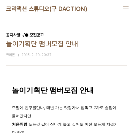
본문 바로가기
크리액션 스튜디오(구 DACTION)
공지사항 -/● 모집공고
놀이기획단 맴버모집 안내
크리몬
2015. 2. 20. 20:37
놀이기획단 맴버모집 안내
주말에 친구를
만나,
매번 가는 맛집가서 밥먹고 2차로
술집에
들어갔지만
처음처럼
노는것 같이
신나게 놀고 싶어도 이젠 모든게 지겹기
만 하고