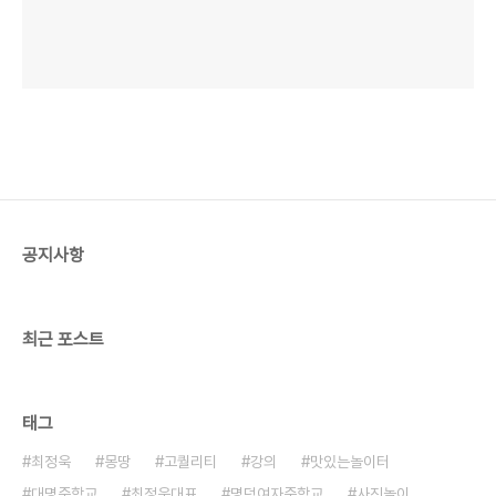
공지사항
최근 포스트
태그
최정욱
몽땅
고퀄리티
강의
맛있는놀이터
대명중학교
최정욱대표
명덕여자중학교
사진놀이