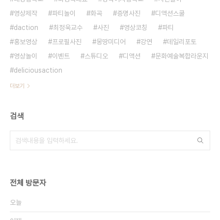
영상제작
파티놀이
화곡
증명사진
디액션스쿨
daction
최정욱교수
사진
영상코칭
파티
홍보영상
프로필사진
몽땅미디어
강연
데일리포토
영상놀이
이벤트
스튜디오
디액션
문화예술복합라운지
deliciousaction
더보기
검색
전체 방문자
오늘