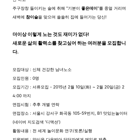
주구장창 들이키는 술에 취해 "
기분이
좋은데이
"
를 중얼 거리며
새벽에
참이슬
을 맞으며 쓸쓸히 집에 들어가는 당신!
더이상 이렇게 노는 것도 재미가 없다!
새로운 삶의 활력소를 찾고싶어 하는
여러분을
모집합니
다.
모집대상 : 신체 건강한 남녀노소
모집인원 : 0명
모집기간 : 서류모집 - 2015년 2월 10일(화) ~ 2월 20일(금) 2
4:00 까지
면접시험 : 추후 개별 연락
면접장소 : 서울시 강서구 화곡동 105-59번지, B1 맛있는놀이터
(네이버 지도검색 '디액션')
활동내용 : 전 세계 놀이문화 연구/토론/실행
지원방법 : 양식을 다운받아 담당자에게 메일로 제출