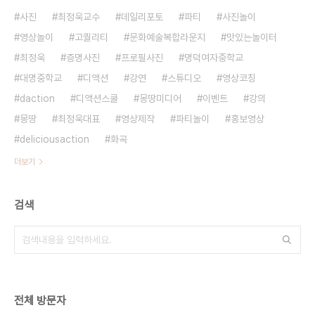
사진
최정욱교수
데일리포토
파티
사진놀이
영상놀이
고퀄리티
문화예술복합라운지
맛있는놀이터
최정욱
증명사진
프로필사진
명덕여자중학교
대명중학교
디액션
강연
스튜디오
영상코칭
daction
디액션스쿨
몽땅미디어
이벤트
강의
몽땅
최정욱대표
영상제작
파티놀이
홍보영상
deliciousaction
화곡
더보기
검색
전체 방문자