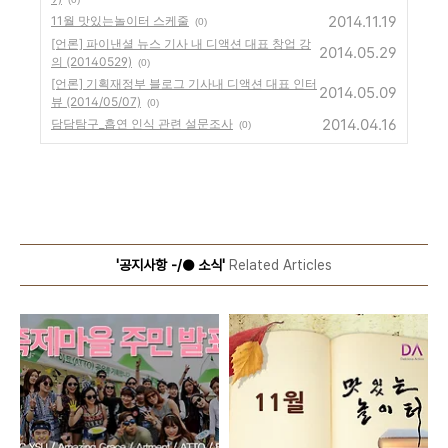
2014.11.19
11월 맛있는놀이터 스케줄
(0)
[언론] 파이낸셜 뉴스 기사 내 디액션 대표 창업 강
2014.05.29
의 (20140529)
(0)
[언론] 기획재정부 블로그 기사내 디액션 대표 인터
2014.05.09
뷰 (2014/05/07)
(0)
2014.04.16
담담탐구_흡연 인식 관련 설문조사
(0)
'공지사항 -/● 소식'
Related Articles