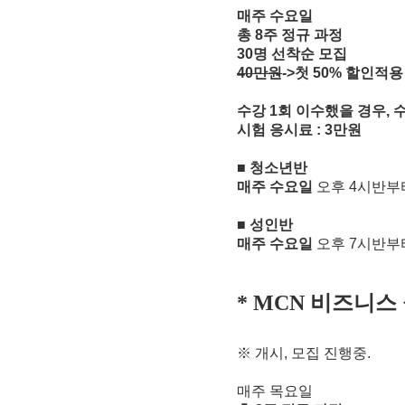
매주 수요일
총
8
주 정규 과정
30
명 선착순 모집
40
만원
->
첫
50%
할인적
수강
1
회 이수했을 경우
,
수
시험 응시료
: 3
만원
■
청소년반
매주 수요일
오후
4
시반부
■
성인반
매주 수요일
오후
7
시반부
비즈니스
* MCN
※
개시
,
모집 진행중
.
매주 목요일