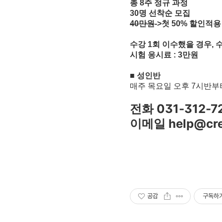
총
8
주 정규 과정
30
명 선착순 모집
40
만원
->
첫
50%
할인적
수강
1
회 이수했을 경우
,
수
시험 응시료
: 3
만원
■
성인반
매주 목요일 오후
7
시반부
전화 031-312-7
이메일 help@crea
공감
구독하