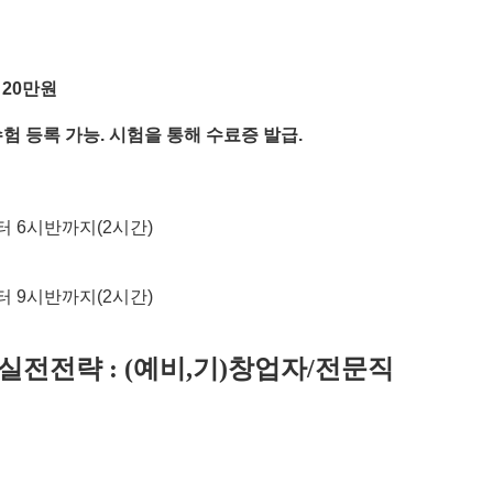
용
20
만원
험 등록 가능
.
시험을 통해 수료증 발급
.
터
6
시반까지
(2
시간
)
터
9
시반까지
(2
시간
)
 실전전략
예비
기
창업자
전문직
: (
,
)
/