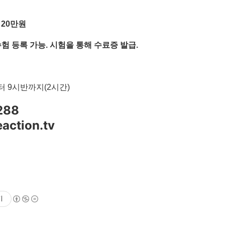
용
20
만원
험 등록 가능
.
시험을 통해 수료증 발급
.
터
9
시반까지
(2
시간
)
288
ction.tv
기