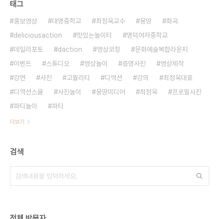
태그
홍보영상
대명중학교
최정욱교수
몽땅
화곡
deliciousaction
맛있는놀이터
명덕여자중학교
데일리포토
daction
영상코칭
문화예술복합라운지
이벤트
스튜디오
영상놀이
증명사진
영상제작
강연
사진
고퀄리티
디액션
강의
최정욱대표
디액션스쿨
사진놀이
몽땅미디어
최정욱
프로필사진
파티놀이
파티
더보기
검색
전체 방문자