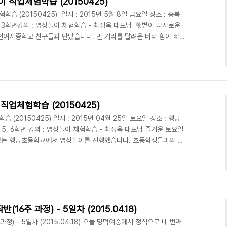
직업체험학습 (20150425)
 (20150425) 일시 : 2015년 5월 8일 금요일 장소 : 충북
3학년강의 : 영상놀이 체험학습 - 최정욱 대표님 햇볕이 따사로운
진천여자중학교 친구들과 만났습니다. 먼 거리를 달려온 터라 힘이 빠져
구들이 반겨주니 뿌듯하였습니다.수업을 하고 있는데 밖에서 창문틈을
이 너무나 귀여웠습니다. 순박한 웃음을 보여주던 친구들의 창의적
'이였고 주제는 '몸을 자유롭게 바꾸는 능력'이였습니다. 그리고 주
어나는 에피소드가 우수 콘티로 선정되어 곧바로 촬영..
업체험학습 (20150425)
20150425) 일시 : 2015년 04월 25일 토요일 장소 : 행당
 5, 6학년 강의 : 영상놀이 체험학습 - 최정욱 대표님 즐거운 토요일
있는 행당초등학교에서 영상놀이를 진행했습니다. 초등학생들과의 첫
갔습니다. 교실에 도착하니 29명의 4, 5, 6학년이 모여 앉아있었
저희를 맞아주었습니다. 초등학생 친구들은영상놀이가 시작되자마자 너
참여를 했는데요. 친구들의 해맑은 웃음 덕분에 대표님도 즐거운 마음
를 진행 하면서 친구들과 부쩍 친해졌는데 쉬는 ..
주 과정) - 5일차 (2015.04.18)
) - 5일차 (2015.04.18) 오늘 명덕여중에서 정식으로 네 번째