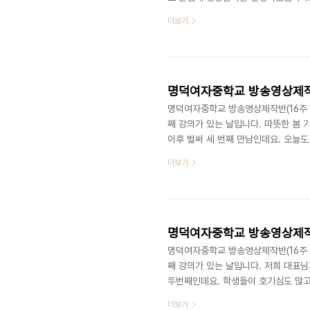
을 진행하게 됬습니다. 대표님은 학생들
더보기
했습니다. 이제 최이주 학생이 감독이 
니다. 그렇게 나온 주제는 "표현하지 
다. 학생들이 만든 콘티중에서 우예담 
명덕여자중학교 방송영상제작반(16
명덕여자중학교 방송영상제작반(16주 과정
째 강의가 있는 날입니다. 따뜻한 봄 
이후 벌써 세 번째 만남인데요. 오늘
주 대표님이 내주셨던 미션! 바로 자신
더보기
션을 보아하니 오늘 어떤 주제로 수업
저희 대표님은 기획이란, 영상촬영의 
얻을 수 없을 뿐더러 촬영과는 달리 중
명덕여자중학교 방송영상제작반(16
명덕여자중학교 방송영상제작반(16주 과정
째 강의가 있는 날입니다. 저희 대표님
두번째인데요. 학생들이 호기심도 많고
를 하고 있으면, 학생들은각자 자리 앞
더보기