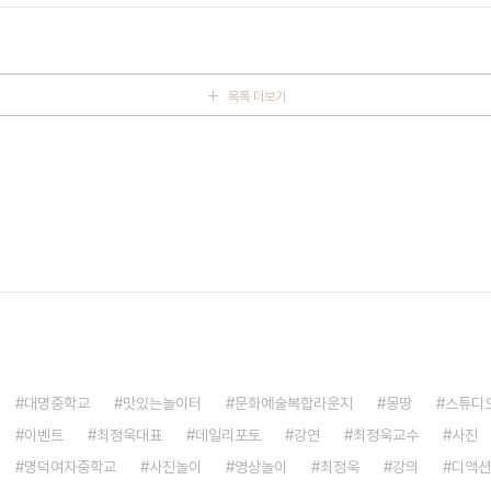
목록 더보기
대명중학교
맛있는놀이터
문화예술복합라운지
몽땅
스튜디
이벤트
최정욱대표
데일리포토
강연
최정욱교수
사진
명덕여자중학교
사진놀이
영상놀이
최정욱
강의
디액션