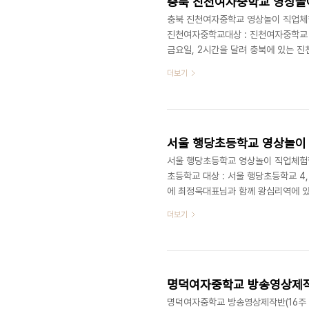
충북 진천여자중학교 영상놀이 
충북 진천여자중학교 영상놀이 직업체험학습
진천여자중학교대상 : 진천여자중학교 
금요일, 2시간을 달려 충북에 있는 
있는데, 너무나 밝고 붙임성 좋은 친
더보기
통해 빼꼼빼꼼 저희를 구경하는 친구들
인 아이디어로 만들어진 키워드는 '변신
인공이 의자와 지우개로 변신했을때 일
서울 행당초등학교 영상놀이 직
서울 행당초등학교 영상놀이 직업체험학습 (
초등학교 대상 : 서울 행당초등학교 4,
에 최정욱대표님과 함께 왕십리역에 
영상놀이라 잔뜩 기대에 부푼 마음으로 
더보기
고 모두 호기심이 가득한 표정으로 
나 할 것없이 손을 들고 적극적으로 
으로 강의를 진행 하였습니다. 영상놀이
명덕여자중학교 방송영상제작반(16
명덕여자중학교 방송영상제작반(16주 과정