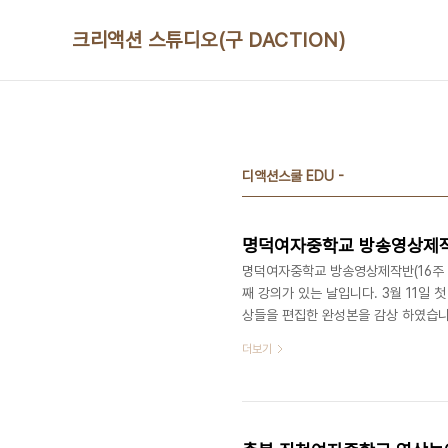
본문 바로가기
크리액션 스튜디오(구 DACTION)
디액션스쿨 EDU -
명덕여자중학교 방송영상제작반(16
명덕여자중학교 방송영상제작반(16주 과정
째 강의가 있는 날입니다. 3월 11일
상들을 편집한 완성본을 감상 하였습니
자신의 얼굴을 양손으로 가렸습니다. 
더보기
서 발표를 진행 하였고, 새로운 작품을
은 친구들의 진로를 상담해 주시며, 
간에는 각 팀 별 우수 기획안을 정한 