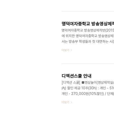
다 궁금한 점이 있으면 너나 할것 없이
있고 재밌게 답변을 하셔서 역시 강의
갔고 모두의 아쉬움은 단체 사진으로나
명덕여자중학교 방송영상제작반(1
명덕여자중학교 방송영상제작반(2015.
에 위치한 명덕여자중학교 방송영상제작
서는 방송부 학생들과 첫 대면하는 시
습니다.(^^) 명덕여자중학교 방송영
더보기
자 특별히 선발된 1,2,3학년 21명
영상을 즐겁게 보고있습니다. 디액션스쿨 외
ceo@deliciousaction.com
디액션스쿨 안내
[디액션 스쿨] ■영상놀이(영상제작실습)
內) 할인 제공 10주(30h) : 개인 - 51
개인 - 270,000원(10%할인) / 단체(
60,000원 / 단체(23명 이상) - 300
더보기
상) - 3000,000원 5주(15h) : 개
(4h) : 단체(23명 이상) - 300,00