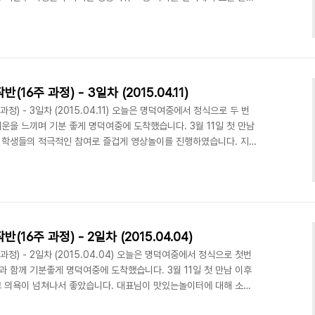
이 준비 한 영상 키워드 중에서 1학년 최이주 학생의 '감정'을 선택
되어 '감정'이라는 키워드에 맞는 주제를 찾기 위해 토론을 진행했습
않으면 모른다."였습니다. 그리고 토론결과에 맞게 콘티를 그렸습니
학생의 '어머니의잔소리'와 김희라 학생의'..
주 과정) - 3일차 (2015.04.11)
) - 3일차 (2015.04.11) 오늘은 명덕여중에서 정식으로 두 번
기운을 느끼며 기분 좋게 명덕여중에 도착했습니다. 3월 11일 첫 만남
도 학생들의 적극적인 참여로 즐겁게 영상놀이를 진행하였습니다. 지난
이 평소에 찍어보고 싶었던 영상을 생각해서 오는 것이 였습니다. 미
이 진행되었는지 느낌이 오시나요? 오늘의 수업주제는 '기획'입니다.
모든 방향과 과정을 계획하는 단계로 기획이 미흡하면 좋은 결과물을
간과정에서 수정할 부분이 발생되면 매우 큰 ..
주 과정) - 2일차 (2015.04.04)
) - 2일차 (2015.04.04) 오늘은 명덕여중에서 정식으로 첫번
과 함께 기분좋게 명덕여중에 도착했습니다. 3월 11일 첫 만남 이후
 의욕이 넘쳐나서 좋았습니다. 대표님이 맛있는놀이터에 대해 소개
에 위치한 컴퓨터로 바로바로 검색을 했습니다! 강의를 진행 할 때마