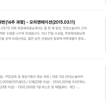
 대표님께 질문을 쏟아냅니다. 대표님은 기분 좋게 각 질문마다 재치
 분위기는 단연 훌륭했습니다. 재밌게 진행하니 시간은 순식간에 흘러
마 달랬습니다. 앞으로 1년동안 열정적인 명덕여중 학..
6주 과정) - 오리엔테이션(2015.03.11)
03.11) 저희 최정욱대표님께서는 올 한 해 동안, 맛있는놀이터 근처
반 수업을 나가게 되셨습니다. 지난 11일 수요일, 최정욱대표님께
간을 갖게 되셨는데요. 젊은 남자 선생님의 등장에 여학생들이 환호했
상제작반 수업일정 입니다. 실습실 안에는 최정욱 대표님의 강의를 듣고
의 학생들이 골고루 앉아 있었습니다. 동아리 학생들이 본인들이 제작한
부 출강 (문의) 070-8748-1031 /
 : PD/감독 등 영상기획자 양성 과정 / 대표 직강 (맛있는놀이터
0,000원(15%할인) / 단체(23명 이상) - 2550,000원 5주(15h) :
23명 이상) - 1350,000원 1일 테스트 및 체험(4h) : 개인 -
,000원 (외부출장) 10주(30h) : 개인 - 600,000원 / 단체(23명 이
인 - 300,000원 / 단체(23명 이상) - 1500,000원 1일 체험 학습
0원 ■ 사진놀이(사진촬영실습) : 스..