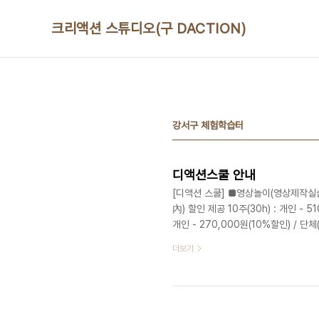
본문 바로가기
크리액션 스튜디오(구 DACTION)
강서구 체험학습터
디액션스쿨 안내
[디액션 스쿨] ■영상놀이(영상제작실습)
內) 할인 제공 10주(30h) : 개인 - 51
개인 - 270,000원(10%할인) / 단체(
60,000원 / 단체(23명 이상) - 300
더보기
상) - 3000,000원 5주(15h) : 개
(4h) : 단체(23명 이상) - 300,00