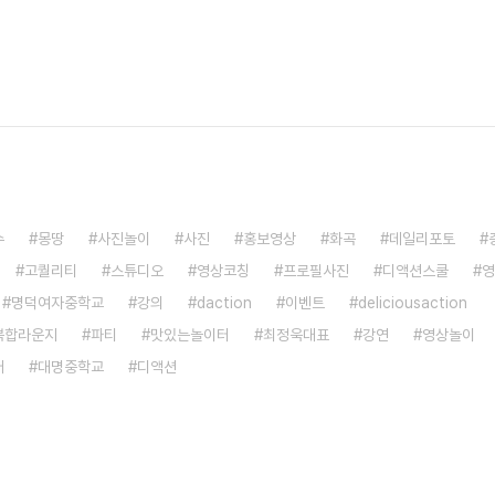
수
몽땅
사진놀이
사진
홍보영상
화곡
데일리포토
고퀄리티
스튜디오
영상코칭
프로필사진
디액션스쿨
영
명덕여자중학교
강의
daction
이벤트
deliciousaction
복합라운지
파티
맛있는놀이터
최정욱대표
강연
영상놀이
어
대명중학교
디액션