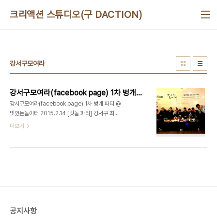
본문 바로가기
크리액션 스튜디오(구 DACTION)
강서구모여라
강서구모여라(facebook page) 1차 벙개 파티 @맛있는놀이터 2015.2.14
강서구모여라(facebook page) 1차 벙개 파티 @
맛있는놀이터 2015.2.14 [맛놀 파티] 강서구 최초
벙개 파티 대상 : 강서구모여라(facebook page)
더보기
회원 장소 : 화곡동 '맛있는놀이터' 주관 : 맛있는놀이
터 주최 : 고퀄리티2nd 파티팀 발렌타인데이를 맞이
하여 평소에 SNS(페이스북)에서만 교류를 나누었던
분들과 벙개 파티! 강서구 No.1 유일한 문화예술복합
라운지, 맛있는놀이터(디액션) 사진/영상 스튜디오ㅣ
강연/세미나ㅣ파티/이벤트ㅣ기타공간대여 + 디액션
스쿨 (문의) 070 8748 1031 /
www.deliciousaction.com
공지사항