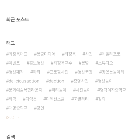
최근 포스트
태그
최정욱대표
몽땅미디어
최정욱
사진
데일리포토
이벤트
홍보영상
최정욱교수
몽땅
스튜디오
영상제작
파티
프로필사진
영상코칭
맛있는놀이터
deliciousaction
daction
증명사진
영상놀이
문화예술복합라운지
파티놀이
사진놀이
명덕여자중학교
화곡
디액션
디액션스쿨
고퀄리티
강의
대명중학교
강연
더보기
검색