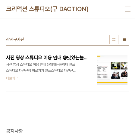
본문 바로가기
크리액션 스튜디오(구 DACTION)
강서구사진
사진 영상 스튜디오 이용 안내 @맛있는놀이터
사진 영상 스튜디오 이용 안내 @맛있는놀이터 셀프
스튜디오 대관신청 바로가기 셀프스튜디오 대관신청
바로가기 강서구 No.1 유일한 문화예술복합라운지,
더보기
맛있는놀이터(디액션) 사진/영상 스튜디오ㅣ강연/세
미나ㅣ파티/이벤트ㅣ기타공간대여 + 디액션스쿨 맛
있는놀이터 대관 or 예약 문의 070 8748 1031 /
www.deliciousaction.com
공지사항