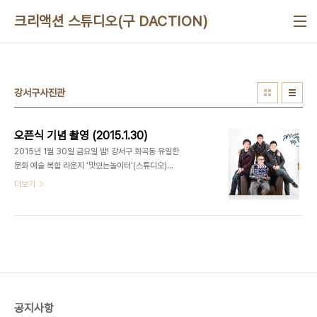
본문 바로가기
크리액션 스튜디오(구 DACTION)
강서구사진관
오픈식 기념 촬영 (2015.1.30)
2015년 1월 30일 금요일 밤! 강서구 화곡동 유일한
문화 예술 복합 라운지 '맛있는놀이터'(스튜디오)가
오픈식을 무사히 마쳤습니다. 오픈식 기념 프로필사
더보기
진 강서구 No.1 유일한 문화예술복합라운지, 맛있는
놀이터(디액션) 사진/영상 스튜디오ㅣ강연/세미나ㅣ
파티/이벤트ㅣ기타공간대여 + 디액션스쿨 (문의)
070 8748 1031 /
www.deliciousaction.com
공지사항