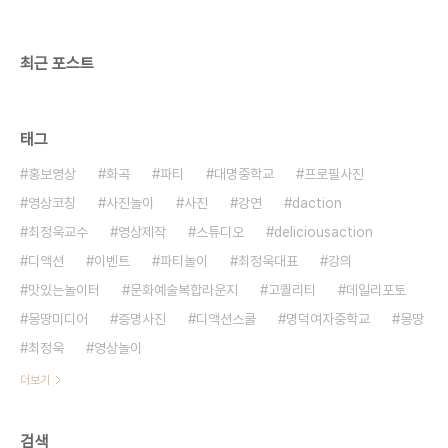
최근 포스트
태그
홍보영상
화곡
파티
대명중학교
프로필사진
영상코칭
사진놀이
사진
강연
daction
최정욱교수
영상제작
스튜디오
deliciousaction
디액션
이벤트
파티놀이
최정욱대표
강의
맛있는놀이터
문화예술복합라운지
고퀄리티
데일리포토
몽땅미디어
증명사진
디액션스쿨
명덕여자중학교
몽땅
최정욱
영상놀이
더보기
검색