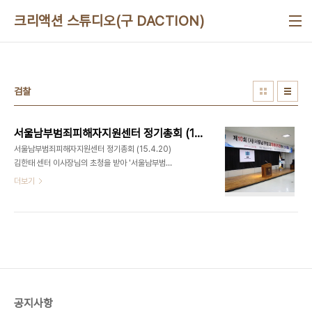
본문 바로가기
크리액션 스튜디오(구 DACTION)
검찰
서울남부범죄피해자지원센터 정기총회 (15.4.20)
서울남부범죄피해자지원센터 정기총회 (15.4.20)
김한태 센터 이사장님의 초청을 받아 '서울남부범죄
피해자지원센터 정기총회'에 다녀왔습니다. 강서구
더보기
평생교육시설인 성지중고등학교의 이사장을 겸임하
고 계시는 김한태이사장님과 맛있는놀이터는 배움의
시기와 무엇을 배우고 싶은지에 대하여 고민하는 사
람들에게 교육의 기회를 부여하고 그들이 실질적인
전문성을 확보할 수 있도록 지원하는 공동목표아래
인연을 맺게 되었습니다. 디액션스쿨 바로가기 ▷
http://www.deliciousaction.com/145 강서구
No.1 유일한 문화예술복합라운지, 맛있는놀이터(디
공지사항
액션) 사진/영상 스튜디오ㅣ강연/세미나 ㅣ 파티/이