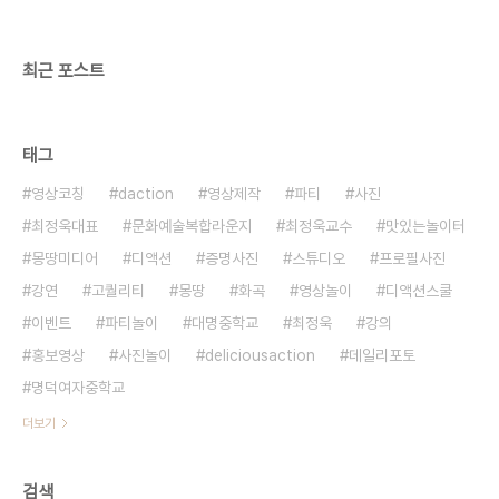
벤트ㅣ기타공간대여 (문의) 070 8748 1031 /
www.deliciousaction.com
최근 포스트
태그
영상코칭
daction
영상제작
파티
사진
최정욱대표
문화예술복합라운지
최정욱교수
맛있는놀이터
몽땅미디어
디액션
증명사진
스튜디오
프로필사진
강연
고퀄리티
몽땅
화곡
영상놀이
디액션스쿨
이벤트
파티놀이
대명중학교
최정욱
강의
홍보영상
사진놀이
deliciousaction
데일리포토
명덕여자중학교
더보기
검색