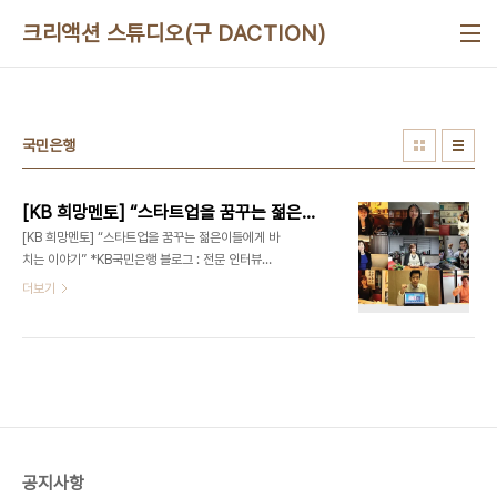
본문 바로가기
크리액션 스튜디오(구 DACTION)
국민은행
[KB 희망멘토] “스타트업을 꿈꾸는 젊은이들에게 바치는 이야기”
[KB 희망멘토] “스타트업을 꿈꾸는 젊은이들에게 바
치는 이야기” *KB국민은행 블로그 : 전문 인터뷰어
- 디액션[DeliciousAction] 대표 최정욱 (문의)
더보기
ceo@deliciousaction.com 이지웍스 신유정
대표 - [KB 희망멘토 #1] “스타트업을 꿈꾸는 젊은
이들에게 바치는 이야기” (2013/01/16) 이지클린
미 이현주 대표 - [KB 희망멘토 #2] 정리의 마술사
로 불리는 그녀 (2013/01/29) 비즈토크 이혜숙 대
표 - [KB 희망멘토 #3] 교육을 축제로 만드는 그녀
(2014/01/22)알리바바투어 박지연 대표 - [KB 희
망멘토 #4] 모든 것의 본질을 여행으로 말하는 그녀
공지사항
(2014/02/07) 스타일와이프 최지혜 대표 - [KB