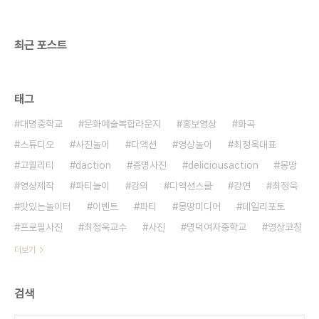
희망멘토 #5] 사람이 중요하다고..
최근 포스트
태그
대명중학교
문화예술복합라운지
홍보영상
화곡
스튜디오
사진놀이
디액션
영상놀이
최정욱대표
고퀄리티
daction
증명사진
deliciousaction
몽땅
영상제작
파티놀이
강의
디액션스쿨
강연
최정욱
맛있는놀이터
이벤트
파티
몽땅미디어
데일리포토
프로필사진
최정욱교수
사진
명덕여자중학교
영상코칭
더보기
검색