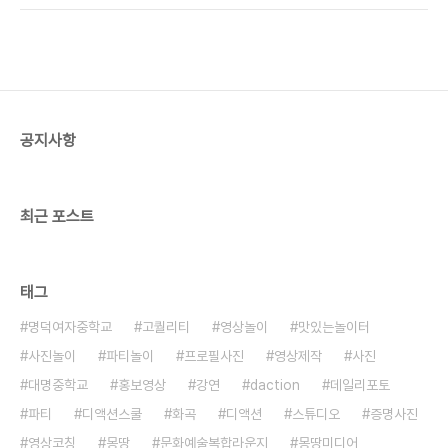
공지사항
최근 포스트
태그
명덕여자중학교
고퀄리티
영상놀이
맛있는놀이터
사진놀이
파티놀이
프로필사진
영상제작
사진
대명중학교
홍보영상
강연
daction
데일리포토
파티
디액션스쿨
화곡
디액션
스튜디오
증명사진
영상코칭
몽땅
문화예술복합라운지
몽땅미디어