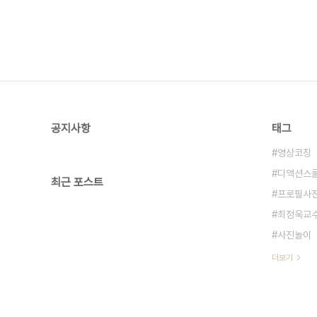
공지사항
태그
영상코칭
디액션스
최근 포스트
프로필사
최정욱교
사진놀이
더보기