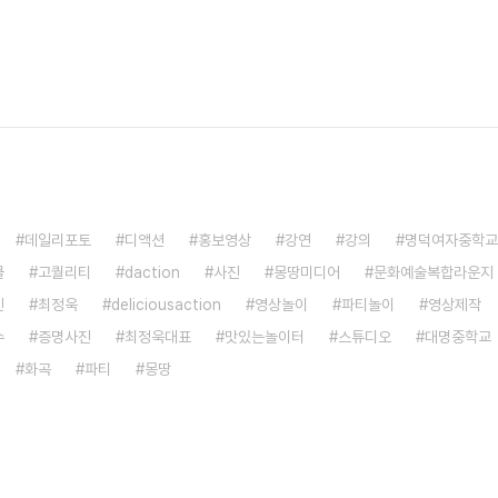
데일리포토
디액션
홍보영상
강연
강의
명덕여자중학교
쿨
고퀄리티
daction
사진
몽땅미디어
문화예술복합라운지
진
최정욱
deliciousaction
영상놀이
파티놀이
영상제작
수
증명사진
최정욱대표
맛있는놀이터
스튜디오
대명중학교
화곡
파티
몽땅