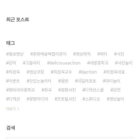
최근 포스트
태그
홍보영상
문화예술복합라운지
영상제작
파티
사진
강의
고퀄리티
deliciousaction
대명중학교
사진놀이
최정욱
영상코칭
최정욱교수
daction
최정욱대표
이벤트
맛있는놀이터
몽땅
데일리포토
파티놀이
명덕여자중학교
화곡
증명사진
디액션스쿨
강연
디액션
몽땅미디어
프로필사진
스튜디오
영상놀이
더보기
검색