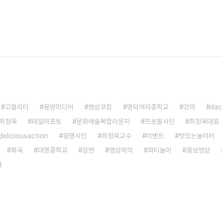
고퀄리티
몽땅미디어
영상코칭
명덕여자중학교
강의
dac
최정욱
데일리포토
문화예술복합라운지
프로필사진
최정욱대표
deliciousaction
증명사진
최정욱교수
이벤트
맛있는놀이터
화곡
대명중학교
강연
영상제작
파티놀이
홍보영상
쿨