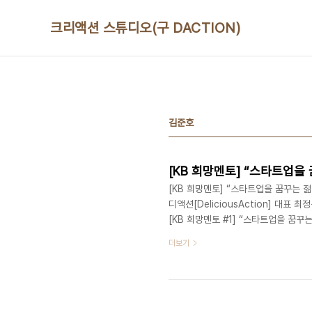
본문 바로가기
크리액션 스튜디오(구 DACTION)
김준호
[KB 희망멘토] “스타트업
[KB 희망멘토] “스타트업을 꿈꾸는 
디액션[DeliciousAction] 대표 최
[KB 희망멘토 #1] “스타트업을 꿈꾸는
표 - [KB 희망멘토 #2] 정리의 마술사
더보기
토 #3] 교육을 축제로 만드는 그녀 (2
의 본질을 여행으로 말하는 그녀 (2014
중요하다고..