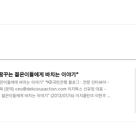
을 꿈꾸는 젊은이들에게 바치는 이야기”
젊은이들에게 바치는 이야기” *KB국민은행 블로그 : 전문 인터뷰어 -
정욱 (문의) ceo@deliciousaction.com 이지웍스 신유정 대표 -
 젊은이들에게 바치는 이야기” (2013/01/16) 이지클린미 이현주 대
로 불리는 그녀 (2013/01/29) 비즈토크 이혜숙 대표 - [KB 희망멘
014/01/22)알리바바투어 박지연 대표 - [KB 희망멘토 #4] 모든 것
/02/07) 스타일와이프 최지혜 대표 - [KB 희망멘토 #5] 사람이