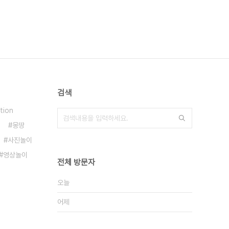
검색
tion
몽땅
사진놀이
영상놀이
전체 방문자
오늘
어제