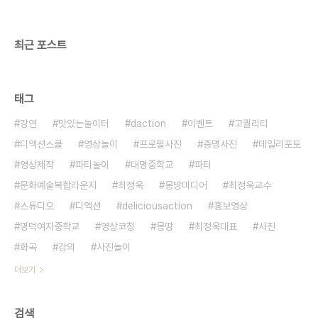
벤트ㅣ기타공간대여 (문의) 070 8748 1031 /
www.deliciousaction.com
최근 포스트
태그
강연
맛있는놀이터
daction
이벤트
고퀄리티
디액션스쿨
영상놀이
프로필사진
증명사진
데일리포토
영상제작
파티놀이
대명중학교
파티
문화예술복합라운지
최정욱
몽땅미디어
최정욱교수
스튜디오
디액션
deliciousaction
홍보영상
명덕여자중학교
영상코칭
몽땅
최정욱대표
사진
화곡
강의
사진놀이
더보기
검색