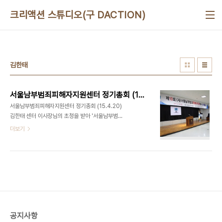
본문 바로가기
크리액션 스튜디오(구 DACTION)
김한태
서울남부범죄피해자지원센터 정기총회 (15.4.20)
서울남부범죄피해자지원센터 정기총회 (15.4.20)
김한태 센터 이사장님의 초청을 받아 '서울남부범죄
피해자지원센터 정기총회'에 다녀왔습니다. 강서구
더보기
평생교육시설인 성지중고등학교의 이사장을 겸임하
고 계시는 김한태이사장님과 맛있는놀이터는 배움의
시기와 무엇을 배우고 싶은지에 대하여 고민하는 사
람들에게 교육의 기회를 부여하고 그들이 실질적인
전문성을 확보할 수 있도록 지원하는 공동목표아래
인연을 맺게 되었습니다. 디액션스쿨 바로가기 ▷
http://www.deliciousaction.com/145 강서구
No.1 유일한 문화예술복합라운지, 맛있는놀이터(디
공지사항
액션) 사진/영상 스튜디오ㅣ강연/세미나 ㅣ 파티/이