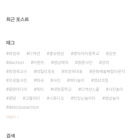
벤트ㅣ기타공간대여 (문의) 070 8748 1031 /
www.deliciousaction.com
최근 포스트
태그
최정욱
디액션
홍보영상
명덕여자중학교
강연
daction
이벤트
영상제작
증명사진
강의
최정욱교수
데일리포토
최정욱대표
문화예술복합라운지
프로필사진
화곡
사진
파티놀이
영상코칭
몽땅미디어
파티
대명중학교
디액션스쿨
사진놀이
몽땅
고퀄리티
스튜디오
맛있는놀이터
영상놀이
deliciousaction
더보기
검색