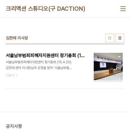
본문 바로가기
크리액션 스튜디오(구 DACTION)
김한태 이사장
서울남부범죄피해자지원센터 정기총회 (15.4.20)
서울남부범죄피해자지원센터 정기총회 (15.4.20)
김한태 센터 이사장님의 초청을 받아 '서울남부범죄
피해자지원센터 정기총회'에 다녀왔습니다. 강서구
더보기
평생교육시설인 성지중고등학교의 이사장을 겸임하
고 계시는 김한태이사장님과 맛있는놀이터는 배움의
시기와 무엇을 배우고 싶은지에 대하여 고민하는 사
람들에게 교육의 기회를 부여하고 그들이 실질적인
전문성을 확보할 수 있도록 지원하는 공동목표아래
인연을 맺게 되었습니다. 디액션스쿨 바로가기 ▷
http://www.deliciousaction.com/145 강서구
No.1 유일한 문화예술복합라운지, 맛있는놀이터(디
공지사항
액션) 사진/영상 스튜디오ㅣ강연/세미나 ㅣ 파티/이