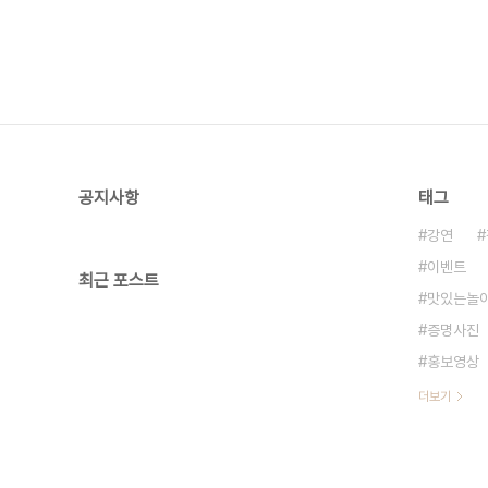
공지사항
태그
강연
이벤트
최근 포스트
맛있는놀
증명사진
홍보영상
더보기