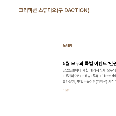
본문 바로가기
크리액션 스튜디오(구 DACTION)
노래방
5월 모두의 특별 이벤트 '만
맛있는놀이터 체험 패키지 5月 모두의 
+ #가라오케(노래방) 5곡 + 1free 
합라운지, 맛있는놀이터(디액션) 사
스쿨 (문의) 070 8748 1031 / www.
더보기