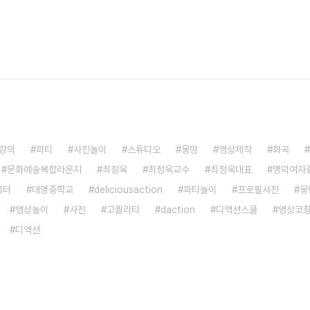
강의
파티
사진놀이
스튜디오
몽땅
영상제작
화곡
문화예술복합라운지
최정욱
최정욱교수
최정욱대표
명덕여자
이터
대명중학교
deliciousaction
파티놀이
프로필사진
몽
영상놀이
사진
고퀄리티
daction
디액션스쿨
영상코
디액션