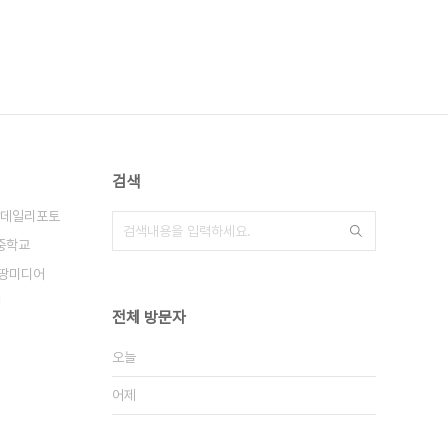
검색
데일리포토
중학교
땅미디어
칭
전체 방문자
오늘
어제