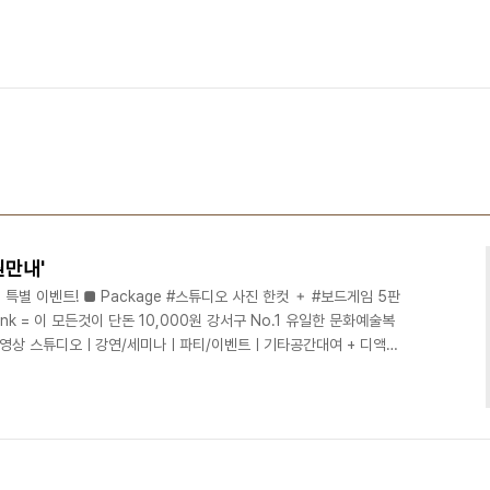
원만내'
특별 이벤트! ■ Package #스튜디오 사진 한컷 ＋ #보드게임 5판
drink = 이 모든것이 단돈 10,000원 강서구 No.1 유일한 문화예술복
진/영상 스튜디오ㅣ강연/세미나ㅣ파티/이벤트ㅣ기타공간대여 + 디액션
deliciousaction.com