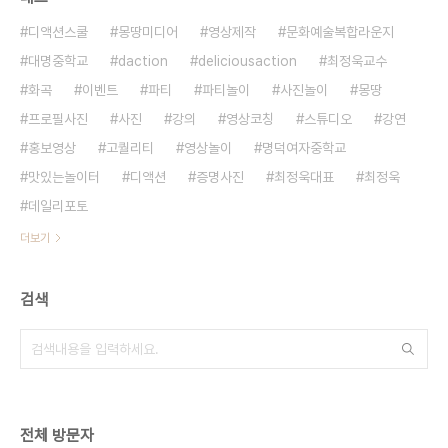
디액션스쿨
몽땅미디어
영상제작
문화예술복합라운지
대명중학교
daction
deliciousaction
최정욱교수
화곡
이벤트
파티
파티놀이
사진놀이
몽땅
프로필사진
사진
강의
영상코칭
스튜디오
강연
홍보영상
고퀄리티
영상놀이
명덕여자중학교
맛있는놀이터
디액션
증명사진
최정욱대표
최정욱
데일리포토
더보기
검색
전체 방문자