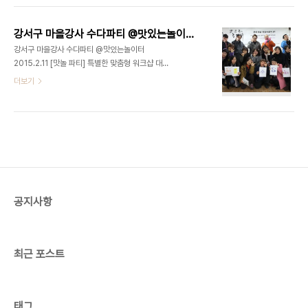
은 결과물을 얻을 수 없을 뿐더러 촬영과는 달리 중간
넘쳐나서 좋았습니다. 대표님이 맛있는놀이터에 대
과정에서 수정할 부분이 발생되면 매우 큰 ..
해 소개를 하고 있으면, 학생들은각자 자리 앞에 위치
강서구 마을강사 수다파티 @맛있는놀이터 2015.2.11
한 컴퓨터로 바로바로 검색을 했습니다! 강의를 진행
강서구 마을강사 수다파티 @맛있는놀이터
할 때마다 궁금한 점이 있으면 너나 할것 없이 대표님
2015.2.11 [맛놀 파티] 특별한 맞춤형 워크샵 대상 :
께 질문을 쏟아냅니다. 대표님은 기분 좋게 각 질문마
강서구청 및 마을강사 장소 : 화곡동 '맛있는놀이터'
더보기
다 재치있고 재밌게 답변을 하셔서 역시 강의 분위기
주관 : 맛있는놀이터 주최 : 고퀄리티2nd 파티팀 강
는 단연 훌륭했습니다. 재밌게 진행하니 시간은 순식
서구 화곡동 마을을 살기좋은 마을로 만들기 위해 힘
간에 흘러갔고 모두의 아쉬움은 단체 사진으로나마
쓰시는 고마운 분들입니다. 강서구 No.1 유일한 문화
달랬습니다. 앞으로 1년동안 열정적인 명덕여중 학..
예술복합라운지, 맛있는놀이터(디액션) 사진/영상 스
튜디오ㅣ강연/세미나ㅣ파티/이벤트ㅣ기타공간대여
+ 디액션스쿨 (문의) 070 8748 1031 /
www.deliciousaction.com
공지사항
최근 포스트
태그