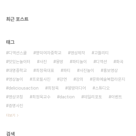
였습니다. 그리고 주인공이 의자와 지우개로 변신했
을때 일어나는 에피소드가 우수 콘티로 선정되어 곧
바로 촬영..
최근 포스트
태그
디액션스쿨
명덕여자중학교
영상제작
고퀄리티
맛있는놀이터
사진
몽땅
파티놀이
디액션
화곡
대명중학교
최정욱대표
파티
사진놀이
홍보영상
영상놀이
프로필사진
강연
강의
문화예술복합라운지
deliciousaction
최정욱
몽땅미디어
스튜디오
영상코칭
최정욱교수
daction
데일리포토
이벤트
증명사진
더보기
검색