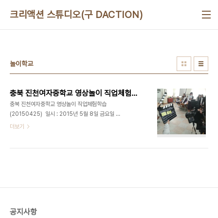
본문 바로가기
크리액션 스튜디오(구 DACTION)
놀이학교
충북 진천여자중학교 영상놀이 직업체험학습 (20150425)
충북 진천여자중학교 영상놀이 직업체험학습
(20150425) 일시 : 2015년 5월 8일 금요일 장
소 : 충북 진천여자중학교대상 : 진천여자중학교 3학
더보기
년강의 : 영상놀이 체험학습 - 최정욱 대표님 햇볕이
따사로운 금요일, 2시간을 달려 충북에 있는 진천여
자중학교 친구들과 만났습니다. 먼 거리를 달려온 터
라 힘이 빠져있는데, 너무나 밝고 붙임성 좋은 친구들
이 반겨주니 뿌듯하였습니다.수업을 하고 있는데 밖
에서 창문틈을 통해 빼꼼빼꼼 저희를 구경하는 친구
들이 너무나 귀여웠습니다. 순박한 웃음을 보여주던
친구들의 창의적인 아이디어로 만들어진 키워드는
공지사항
'변신'이였고 주제는 '몸을 자유롭게 바꾸는 능력'이