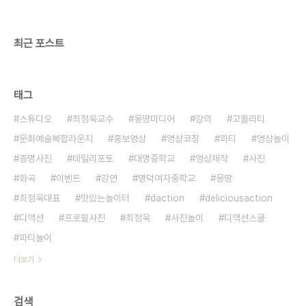
이벤트ㅣ기타공간대여 + 디액션스쿨 (문의) 070
8748 1031 / www.de..
최근 포스트
태그
스튜디오
최정욱교수
몽땅미디어
강의
고퀄리티
문화예술복합라운지
홍보영상
영상코칭
파티
영상놀이
증명사진
데일리포토
대명중학교
영상제작
사진
화곡
이벤트
강연
명덕여자중학교
몽땅
최정욱대표
맛있는놀이터
daction
deliciousaction
디액션
프로필사진
최정욱
사진놀이
디액션스쿨
파티놀이
더보기
검색