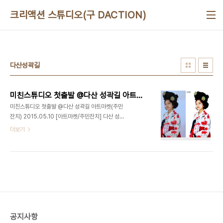
본문 바로가기
크리액션 스튜디오(구 DACTION)
다산성곽길
미친스튜디오 첫출발 @다산 성곽길 아트마켓(주민잔치) 2015.05.10
미친스튜디오 첫출발 @다산 성곽길 아트마켓(주민
잔치) 2015.05.10 [아트마켓/주민잔치] 다산 성곽
길 아트마켓에 참여하여 WDF(World DJ
더보기
Festival) 축제마을에서 보여드릴 아이템 중 하나
인, '나만의 카프사 만들기'를 진행하였습니다. 대상 :
다산 성곽길 아트마켓 게스트 장소 : 장충동 성곽길
주관 : 서울 중구청 2015년 5월 15일 부터 진행되
는 WDF(World DJ Festival) 축제마을에서는 더
욱 화려하고 멋진! 완성된 '미친스튜디오'로 찾아 뵙
겠습니다. 아트마켓 현장 기본보정 전/후 사진 강서
구 No.1 유일한 문화예술복합라운지, 맛있는놀이터
공지사항
(디액션) 사진/영상 스튜디오ㅣ강연/세미나ㅣ파티/