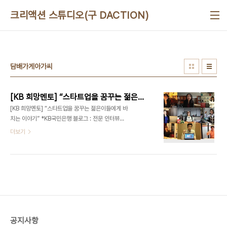
본문 바로가기
크리액션 스튜디오(구 DACTION)
담배가게아가씨
[KB 희망멘토] “스타트업을 꿈꾸는 젊은이들에게 바치는 이야기”
[KB 희망멘토] “스타트업을 꿈꾸는 젊은이들에게 바
치는 이야기” *KB국민은행 블로그 : 전문 인터뷰어
- 디액션[DeliciousAction] 대표 최정욱 (문의)
더보기
ceo@deliciousaction.com 이지웍스 신유정
대표 - [KB 희망멘토 #1] “스타트업을 꿈꾸는 젊은
이들에게 바치는 이야기” (2013/01/16) 이지클린
미 이현주 대표 - [KB 희망멘토 #2] 정리의 마술사
로 불리는 그녀 (2013/01/29) 비즈토크 이혜숙 대
표 - [KB 희망멘토 #3] 교육을 축제로 만드는 그녀
(2014/01/22)알리바바투어 박지연 대표 - [KB 희
망멘토 #4] 모든 것의 본질을 여행으로 말하는 그녀
공지사항
(2014/02/07) 스타일와이프 최지혜 대표 - [KB