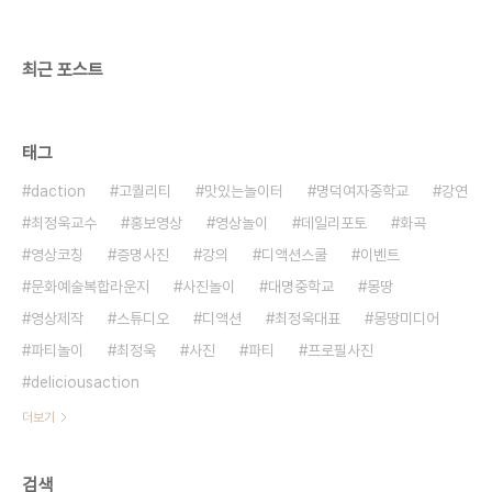
희망멘토 #5] 사람이 중요하다고..
최근 포스트
태그
daction
고퀄리티
맛있는놀이터
명덕여자중학교
강연
최정욱교수
홍보영상
영상놀이
데일리포토
화곡
영상코칭
증명사진
강의
디액션스쿨
이벤트
문화예술복합라운지
사진놀이
대명중학교
몽땅
영상제작
스튜디오
디액션
최정욱대표
몽땅미디어
파티놀이
최정욱
사진
파티
프로필사진
deliciousaction
더보기
검색