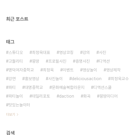
최근 포스트
태그
스튜디오
최정욱대표
영상코칭
강의
사진
고퀄리티
몽땅
프로필사진
증명사진
디액션
명덕여자중학교
최정욱
이벤트
영상놀이
영상제작
강연
홍보영상
사진놀이
deliciousaction
최정욱교수
파티
대명중학교
문화예술복합라운지
디액션스쿨
파티놀이
데일리포토
daction
화곡
몽땅미디어
맛있는놀이터
더보기
검색