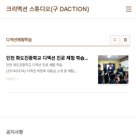
본문 바로가기
크리액션 스튜디오(구 DACTION)
디액션체험학습
인천 화도진중학교 디액션 진로 체험 학습_영상제작_(20140514)
인천 화도진중학교 디액션 진로 체험 학습
(20140514) 디액션 최정욱 대표님 소개 및 체험학
습 설명 1. 영상 기획하기 - 컨셉 잡기 (아이디어 구
더보기
상중..) 2. 영상 제작하기 - 역할 분배(총감독, 연출,
촬영 감독, 작가, 출연진) 기념 촬영① - (왼) 최정욱
대표님, (오) 김상연 편집장님 기념 촬영② - 참여 우
수 학생들과 최정욱 대표님 인천 화도진 중학교 학생
여러분, 체험학습은 잘 하셨는지요? 대단히 반갑습니
다. 무엇이든 물어보세요. 저희 대표님이 직접 답변해
드립니다.
공지사항