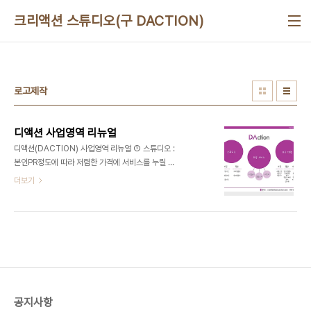
본문 바로가기
크리액션 스튜디오(구 DACTION)
로고제작
디액션 사업영역 리뉴얼
디액션(DACTION) 사업영역 리뉴얼 ① 스튜디오 :
본인PR정도에 따라 저렴한 가격에 서비스를 누릴 수
있다. 사진 - 증명사진, 프로필사진,제품사진 영상 -
더보기
프로필영상, 인터넷강의 ② 코칭 서비스 : 본인이 만
들고 싶은 콘텐츠를 코칭을 통해 직접 참여함으로서
제작/개최가 저렴한 가격에 완성이 가능하다. 사진놀
이,영상놀이,이벤트개최 ③ 외주 대행 사진 - 스냅사
진 영상 - 인터넷방송,홍보영상,로고,현장스케치,뉴
스,인터뷰 등 디자인 - 로고, 포스터, 판넬, 현수막,
브로슈어 등 문의 : ceo@deliciousaction.com
010 3708 9282
공지사항