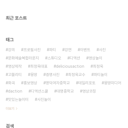
최근 포스트
태그
강의
프로필사진
파티
강연
이벤트
사진
문화예술복합라운지
스튜디오
디액션
영상놀이
영상제작
최정욱대표
deliciousaction
최정욱
고퀄리티
몽땅
증명사진
최정욱교수
파티놀이
화곡
홍보영상
명덕여자중학교
데일리포토
몽땅미디어
daction
디액션스쿨
대명중학교
영상코칭
맛있는놀이터
사진놀이
더보기
검색