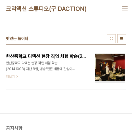
본문 바로가기
크리액션 스튜디오(구 DACTION)
맛있는 놀이터
한산중학교 디액션 현장 직업 체험 학습(20141008)
한산중학교 디액션 현장 직업 체험 학습
(20141008) 지난 8일, 방송/언론 계통에 관심이
많은 한산중학교 학생 20명이 인솔 선생님과 함께
더보기
디액션을 방문했습니다. 디액션 영상 코칭 서비스인
'영상놀이'를 일일 체험해보기 위해서 왔는데요. 20
명의 학생들이 옹기종기 모여 재미있는 UCC를 만
들어 보는 시간을 가졌습니다. 디액션 최정욱 대표님
소개 및 체험 학습 강의 모습 (아래) 디액션 이지현
코치님 소개 및 체험 학습 강의 모습 (아래) 1. 영상
기획하기 - 컨셉 잡기 "아이디어 구상중.." (아래) 2.
영상 제작하기 - 역할 분배(총감독, 연출, 촬영 감독,
공지사항
작가, 출연진) 디액션 한산중 학생들 방문 기념 촬영