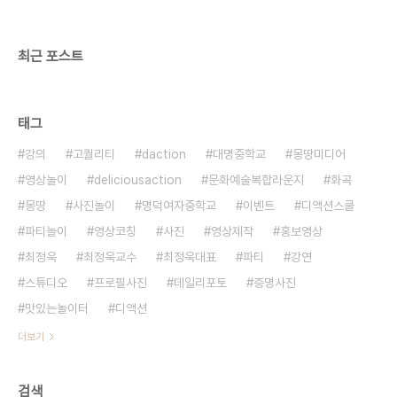
(아래) 현장 직업 체험 학습 문의 :
ceo@deliciousaction.com
최근 포스트
태그
강의
고퀄리티
daction
대명중학교
몽땅미디어
영상놀이
deliciousaction
문화예술복합라운지
화곡
몽땅
사진놀이
명덕여자중학교
이벤트
디액션스쿨
파티놀이
영상코칭
사진
영상제작
홍보영상
최정욱
최정욱교수
최정욱대표
파티
강연
스튜디오
프로필사진
데일리포토
증명사진
맛있는놀이터
디액션
더보기
검색