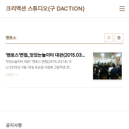
본문 바로가기
크리액션 스튜디오(구 DACTION)
멘토스
'멘토스'면접_맛있는놀이터 대관(2015.03.14)
맛있는놀이터 대관-'멘토스'면접(2015.03.14) 지
난 2015년 3월 14일 토요일 아침에 고등학생 연합
동아리 '멘토스'가 동아리 신입 면접을 위해 맛있는놀
더보기
이터를 대관을 했습니다. 멘토스 동아리 면접관 9명
이 고등학생 56명 대상으로 면접을 진행했습니다.
면접이 끝나고 동아리 회장과 인터뷰를 진행 했습니
다. 간단하게 자기 소개 해주세요. 저는 경북여자고등
학교 2학년 재학중인 멘토스 회장 강희진입니다. 멘
토스는? (명덕여고, 명덕남고, 경복여고, 마포고, 덕
원여고) 5개 고등학교 연합동아리이고, 근처 학교 근
처 복지관에서 방과후 멘토링을 하는 동아리 입니다.
공지사항
대상은 주로 저소득층 아이들입니다. 어떻게 맛놀에