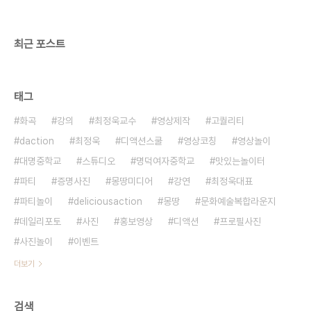
오셨나여? 인원이 많아 성당에서 하려다가 인원수용
을 하지 못한다고 하여 화곡동 주변으로 알아..
최근 포스트
태그
화곡
강의
최정욱교수
영상제작
고퀄리티
daction
최정욱
디액션스쿨
영상코칭
영상놀이
대명중학교
스튜디오
명덕여자중학교
맛있는놀이터
파티
증명사진
몽땅미디어
강연
최정욱대표
파티놀이
deliciousaction
몽땅
문화예술복합라운지
데일리포토
사진
홍보영상
디액션
프로필사진
사진놀이
이벤트
더보기
검색