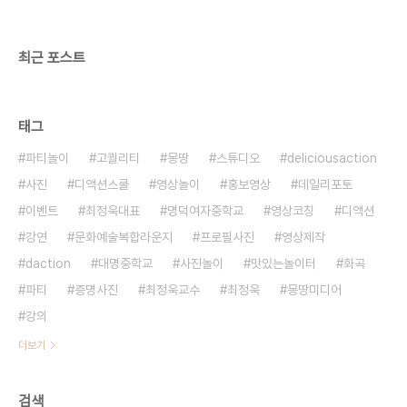
연/세미나ㅣ파티/이벤트ㅣ기타공간대여 + 디액션스
쿨 (문의) 07..
최근 포스트
태그
파티놀이
고퀄리티
몽땅
스튜디오
deliciousaction
사진
디액션스쿨
영상놀이
홍보영상
데일리포토
이벤트
최정욱대표
명덕여자중학교
영상코칭
디액션
강연
문화예술복합라운지
프로필사진
영상제작
daction
대명중학교
사진놀이
맛있는놀이터
화곡
파티
증명사진
최정욱교수
최정욱
몽땅미디어
강의
더보기
검색