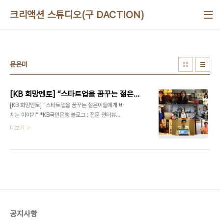
본문 바로가기
크리액션 스튜디오(구 DACTION)
문은미
[KB 희망멘토] “스타트업을 꿈꾸는 젊은이들에게 바치는 이야기”
[KB 희망멘토] “스타트업을 꿈꾸는 젊은이들에게 바
치는 이야기” *KB국민은행 블로그 : 전문 인터뷰어
- 디액션[DeliciousAction] 대표 최정욱 (문의)
더보기
ceo@deliciousaction.com 이지웍스 신유정
대표 - [KB 희망멘토 #1] “스타트업을 꿈꾸는 젊은
이들에게 바치는 이야기” (2013/01/16) 이지클린
미 이현주 대표 - [KB 희망멘토 #2] 정리의 마술사
로 불리는 그녀 (2013/01/29) 비즈토크 이혜숙 대
표 - [KB 희망멘토 #3] 교육을 축제로 만드는 그녀
(2014/01/22)알리바바투어 박지연 대표 - [KB 희
망멘토 #4] 모든 것의 본질을 여행으로 말하는 그녀
공지사항
(2014/02/07) 스타일와이프 최지혜 대표 - [KB