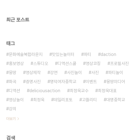
희망멘토 #5] 사람이 중요하다고..
최근 포스트
태그
문화예술복합라운지
맛있는놀이터
파티
daction
홍보영상
스튜디오
디액션스쿨
영상코칭
프로필사진
몽땅
영상제작
강연
사진놀이
사진
파티놀이
화곡
증명사진
명덕여자중학교
이벤트
몽땅미디어
디액션
deliciousaction
최정욱교수
최정욱대표
영상놀이
최정욱
데일리포토
고퀄리티
대명중학교
강의
더보기
검색