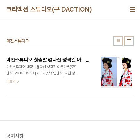
본문 바로가기
크리액션 스튜디오(구 DACTION)
미친스튜디오
미친스튜디오 첫출발 @다산 성곽길 아트마켓(주민잔치) 2015.05.10
미친스튜디오 첫출발 @다산 성곽길 아트마켓(주민
잔치) 2015.05.10 [아트마켓/주민잔치] 다산 성곽
길 아트마켓에 참여하여 WDF(World DJ
더보기
Festival) 축제마을에서 보여드릴 아이템 중 하나
인, '나만의 카프사 만들기'를 진행하였습니다. 대상 :
다산 성곽길 아트마켓 게스트 장소 : 장충동 성곽길
주관 : 서울 중구청 2015년 5월 15일 부터 진행되
는 WDF(World DJ Festival) 축제마을에서는 더
욱 화려하고 멋진! 완성된 '미친스튜디오'로 찾아 뵙
겠습니다. 아트마켓 현장 기본보정 전/후 사진 강서
구 No.1 유일한 문화예술복합라운지, 맛있는놀이터
공지사항
(디액션) 사진/영상 스튜디오ㅣ강연/세미나ㅣ파티/