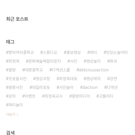
이벤트ㅣ기타공간대여 + 디액션스쿨 (문의) 070
8748 1031 / www.de..
최근 포스트
태그
명덕여자중학교
스튜디오
홍보영상
파티
맛있는놀이터
최정욱
문화예술복합라운지
사진
영상놀이
화곡
몽땅
대명중학교
디액션스쿨
deliciousaction
프로필사진
영상코칭
최정욱대표
영상제작
강연
증명사진
데일리포토
사진놀이
daction
디액션
강의
이벤트
최정욱교수
몽땅미디어
고퀄리티
파티놀이
더보기
검색