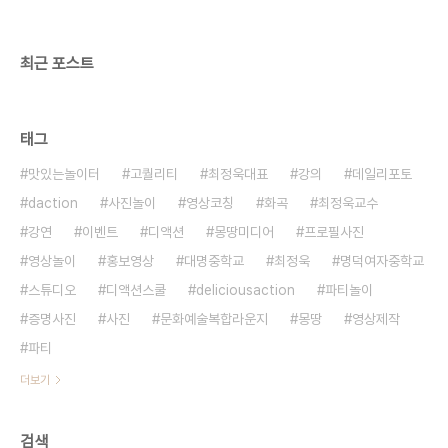
최근 포스트
태그
맛있는놀이터
고퀄리티
최정욱대표
강의
데일리포토
daction
사진놀이
영상코칭
화곡
최정욱교수
강연
이벤트
디액션
몽땅미디어
프로필사진
영상놀이
홍보영상
대명중학교
최정욱
명덕여자중학교
스튜디오
디액션스쿨
deliciousaction
파티놀이
증명사진
사진
문화예술복합라운지
몽땅
영상제작
파티
더보기
검색