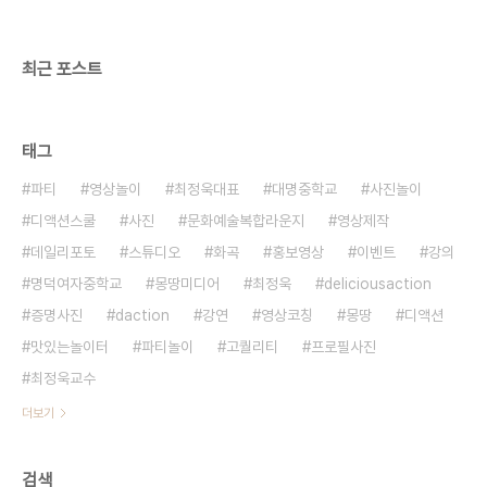
최근 포스트
태그
파티
영상놀이
최정욱대표
대명중학교
사진놀이
디액션스쿨
사진
문화예술복합라운지
영상제작
데일리포토
스튜디오
화곡
홍보영상
이벤트
강의
명덕여자중학교
몽땅미디어
최정욱
deliciousaction
증명사진
daction
강연
영상코칭
몽땅
디액션
맛있는놀이터
파티놀이
고퀄리티
프로필사진
최정욱교수
더보기
검색