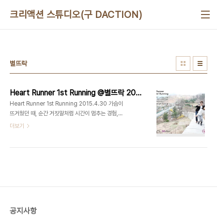
본문 바로가기
크리액션 스튜디오(구 DACTION)
별뜨락
Heart Runner 1st Running @별뜨락 2015.4.30
Heart Runner 1st Running 2015.4.30 가슴이
뜨거웠던 때, 순간 거짓말처럼 시간이 멈추는 경험,
그 순간의 이야기를 나눕니다. 건강한 파티 타임! 대
더보기
상 : Heart Runner 장소 : 별뜨락(윤동주문학관 카
페) 호스트 : 오은비, 최정욱, 정은빈 후원 : 맛있는놀
이터, 디액션(DAction), 청춘여가연구소 1부: 가슴
이 뛰다! 2부: 몸이 뛰다! 강서구 No.1 유일한 문화예
술복합라운지, 맛있는놀이터(디액션) 사진/영상 스튜
디오ㅣ강연/세미나ㅣ파티/이벤트ㅣ기타공간대여 +
디액션스쿨 (문의) 070 8748 1031 /
www.deliciousaction.com
공지사항