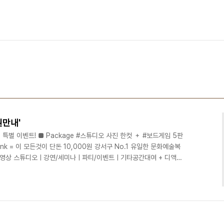
원만내'
특별 이벤트! ■ Package #스튜디오 사진 한컷 ＋ #보드게임 5판
drink = 이 모든것이 단돈 10,000원 강서구 No.1 유일한 문화예술복
진/영상 스튜디오ㅣ강연/세미나ㅣ파티/이벤트ㅣ기타공간대여 + 디액션
deliciousaction.com