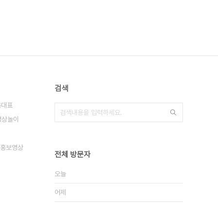
검색
욱대표
영상놀이
홍보영상
전체 방문자
오늘
어제