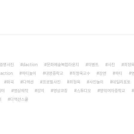
증명사진
daction
문화예술복합라운지
이벤트
사진
최정
saction
파티놀이
대명중학교
최정욱교수
강연
파티
화곡
디액션
프로필사진
최정욱
사진놀이
데일리포토
이터
영상제작
강의
영상코칭
스튜디오
명덕여자중학교
어
디액션스쿨