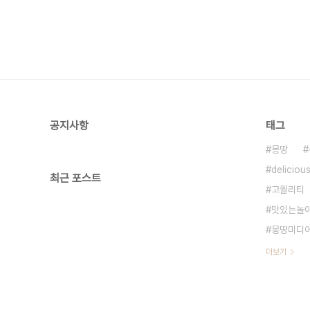
공지사항
태그
몽땅
deliciou
최근 포스트
고퀄리티
맛있는놀
몽땅미디
더보기