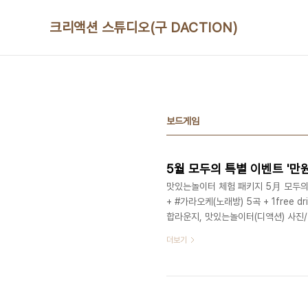
본문 바로가기
크리액션 스튜디오(구 DACTION)
보드게임
5월 모두의 특별 이벤트 '만
맛있는놀이터 체험 패키지 5月 모두의 
+ #가라오케(노래방) 5곡 + 1free 
합라운지, 맛있는놀이터(디액션) 사
스쿨 (문의) 070 8748 1031 / www.
더보기