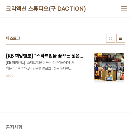
본문 바로가기
크리액션 스튜디오(구 DACTION)
비즈토크
[KB 희망멘토] “스타트업을 꿈꾸는 젊은이들에게 바치는 이야기”
[KB 희망멘토] “스타트업을 꿈꾸는 젊은이들에게 바
치는 이야기” *KB국민은행 블로그 : 전문 인터뷰어
- 디액션[DeliciousAction] 대표 최정욱 (문의)
더보기
ceo@deliciousaction.com 이지웍스 신유정
대표 - [KB 희망멘토 #1] “스타트업을 꿈꾸는 젊은
이들에게 바치는 이야기” (2013/01/16) 이지클린
미 이현주 대표 - [KB 희망멘토 #2] 정리의 마술사
로 불리는 그녀 (2013/01/29) 비즈토크 이혜숙 대
표 - [KB 희망멘토 #3] 교육을 축제로 만드는 그녀
(2014/01/22)알리바바투어 박지연 대표 - [KB 희
망멘토 #4] 모든 것의 본질을 여행으로 말하는 그녀
공지사항
(2014/02/07) 스타일와이프 최지혜 대표 - [KB