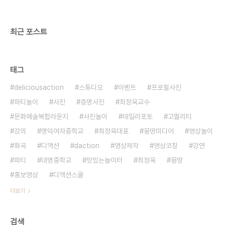
희망멘토 #5] 사람이 중요하다고..
최근 포스트
태그
deliciousaction
스튜디오
이벤트
프로필사진
파티놀이
사진
증명사진
최정욱교수
문화예술복합라운지
사진놀이
데일리포토
고퀄리티
강의
명덕여자중학교
최정욱대표
몽땅미디어
영상놀이
화곡
디액션
daction
영상제작
영상코칭
강연
파티
대명중학교
맛있는놀이터
최정욱
몽땅
홍보영상
디액션스쿨
더보기
검색