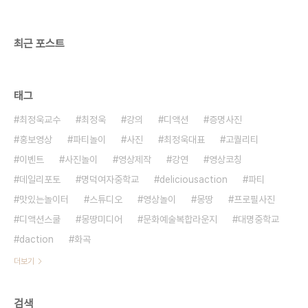
최근 포스트
태그
최정욱교수
최정욱
강의
디액션
증명사진
홍보영상
파티놀이
사진
최정욱대표
고퀄리티
이벤트
사진놀이
영상제작
강연
영상코칭
데일리포토
명덕여자중학교
deliciousaction
파티
맛있는놀이터
스튜디오
영상놀이
몽땅
프로필사진
디액션스쿨
몽땅미디어
문화예술복합라운지
대명중학교
daction
화곡
더보기
검색