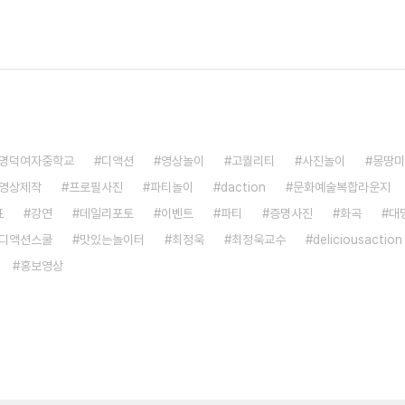
명덕여자중학교
디액션
영상놀이
고퀄리티
사진놀이
몽땅미
영상제작
프로필사진
파티놀이
daction
문화예술복합라운지
표
강연
데일리포토
이벤트
파티
증명사진
화곡
대
디액션스쿨
맛있는놀이터
최정욱
최정욱교수
deliciousaction
홍보영상