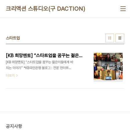
본문 바로가기
크리액션 스튜디오(구 DACTION)
스타트업
[KB 희망멘토] “스타트업을 꿈꾸는 젊은이들에게 바치는 이야기”
[KB 희망멘토] “스타트업을 꿈꾸는 젊은이들에게 바
치는 이야기” *KB국민은행 블로그 : 전문 인터뷰어
- 디액션[DeliciousAction] 대표 최정욱 (문의)
더보기
ceo@deliciousaction.com 이지웍스 신유정
대표 - [KB 희망멘토 #1] “스타트업을 꿈꾸는 젊은
이들에게 바치는 이야기” (2013/01/16) 이지클린
미 이현주 대표 - [KB 희망멘토 #2] 정리의 마술사
로 불리는 그녀 (2013/01/29) 비즈토크 이혜숙 대
표 - [KB 희망멘토 #3] 교육을 축제로 만드는 그녀
(2014/01/22)알리바바투어 박지연 대표 - [KB 희
망멘토 #4] 모든 것의 본질을 여행으로 말하는 그녀
공지사항
(2014/02/07) 스타일와이프 최지혜 대표 - [KB