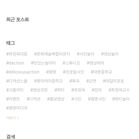
희망멘토 #5] 사람이 중요하다고..
최근 포스트
태그
최정욱대표
문화예술복합라운지
사진놀이
영상놀이
daction
맛있는놀이터
스튜디오
영상제작
deliciousaction
몽땅
프로필사진
대명중학교
디액션스쿨
명덕여자중학교
화곡
강연
데일리포토
고퀄리티
영상코칭
파티
최정욱
강의
최정욱교수
이벤트
디액션
홍보영상
사진
증명사진
파티놀이
몽땅미디어
더보기
검색