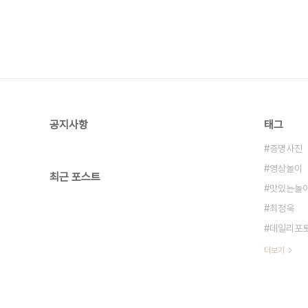
공지사항
태그
증명사진
영상놀이
최근 포스트
맛있는놀
최정욱
데일리포
더보기