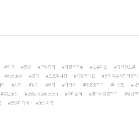
화곡
몽땅
고퀄리티
최정욱교수
스튜디오
디액션스쿨
daction
강의
프로필사진
최정욱대표
문화예술복합라운지
이터
사진
강연
파티
디액션
대명중학교
이벤트
사
홍보영상
deliciousaction
파티놀이
명덕여자중학교
영상코
토
몽땅미디어
영상제작