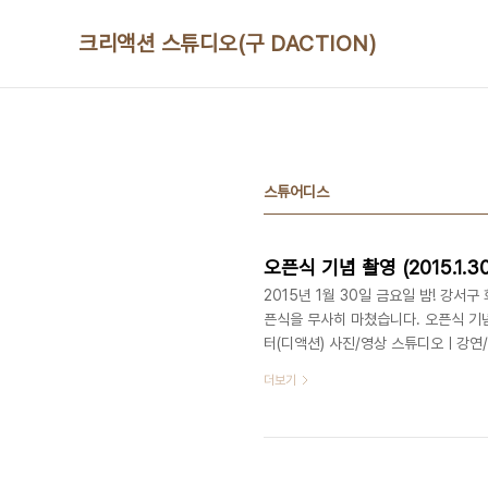
본문 바로가기
크리액션 스튜디오(구 DACTION)
스튜어디스
오픈식 기념 촬영 (2015.1.30
2015년 1월 30일 금요일 밤! 강서
픈식을 무사히 마쳤습니다. 오픈식 기
터(디액션) 사진/영상 스튜디오ㅣ강연
8748 1031 / www.deliciousacti
더보기