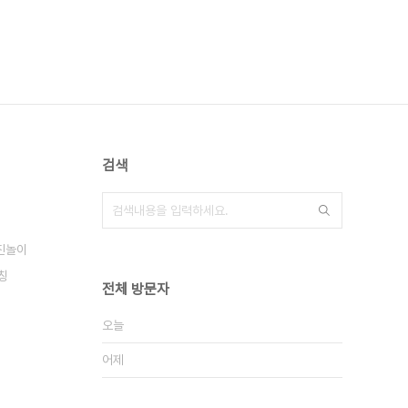
검색
진놀이
칭
전체 방문자
오늘
어제