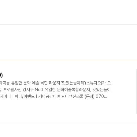
)
구 화곡동 유일한 문화 예술 복합 라운지 '맛있는놀이터'(스튜디오)가 오
념 프로필사진 강서구 No.1 유일한 문화예술복합라운지, 맛있는놀이
/세미나ㅣ파티/이벤트ㅣ기타공간대여 + 디액션스쿨 (문의) 070
on.com