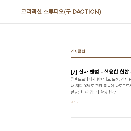
본문 바로가기
크리액션 스튜디오(구 DACTION)
신사클럽
[7] 신사 팬텀 - 핵융합 힙
일렉트로닉에서 힙합에도 도전! 신사 
내 저희 몽땅도 힙합 리듬에 나도모르게
촬영: 최 /편집: 최 촬영 현장
더보기