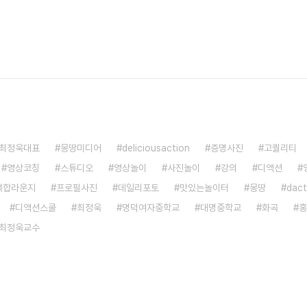
최정욱대표
몽땅미디어
deliciousaction
증명사진
고퀄리티
영상코칭
스튜디오
영상놀이
사진놀이
강의
디액션
복합라운지
프로필사진
데일리포토
맛있는놀이터
몽땅
dact
디액션스쿨
최정욱
명덕여자중학교
대명중학교
화곡
홍
최정욱교수