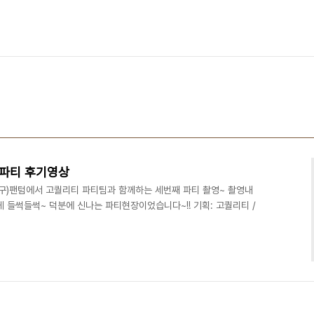
합 파티 후기영상
(구)팬텀에서 고퀄리티 파티팀과 함께하는 세번째 파티 촬영~ 촬영내
 들썩들썩~ 덕분에 신나는 파티현장이었습니다~!! 기획: 고퀄리티 /