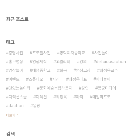
희망멘토 #5] 사람이 중요하다고..
최근 포스트
태그
증명사진
프로필사진
명덕여자중학교
사진놀이
홍보영상
영상제작
고퀄리티
강의
deliciousaction
영상놀이
대명중학교
화곡
영상코칭
최정욱교수
이벤트
스튜디오
사진
최정욱대표
파티놀이
맛있는놀이터
문화예술복합라운지
강연
몽땅미디어
디액션스쿨
디액션
최정욱
파티
데일리포토
daction
몽땅
더보기
검색