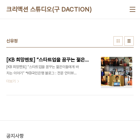
본문 바로가기
크리액션 스튜디오(구 DACTION)
신유정
[KB 희망멘토] “스타트업을 꿈꾸는 젊은이들에게 바치는 이야기”
[KB 희망멘토] “스타트업을 꿈꾸는 젊은이들에게 바
치는 이야기” *KB국민은행 블로그 : 전문 인터뷰어
- 디액션[DeliciousAction] 대표 최정욱 (문의)
더보기
ceo@deliciousaction.com 이지웍스 신유정
대표 - [KB 희망멘토 #1] “스타트업을 꿈꾸는 젊은
이들에게 바치는 이야기” (2013/01/16) 이지클린
미 이현주 대표 - [KB 희망멘토 #2] 정리의 마술사
로 불리는 그녀 (2013/01/29) 비즈토크 이혜숙 대
표 - [KB 희망멘토 #3] 교육을 축제로 만드는 그녀
(2014/01/22)알리바바투어 박지연 대표 - [KB 희
망멘토 #4] 모든 것의 본질을 여행으로 말하는 그녀
공지사항
(2014/02/07) 스타일와이프 최지혜 대표 - [KB