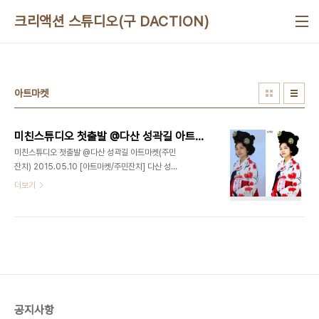
본문 바로가기
크리액션 스튜디오(구 DACTION)
아트마켓
미친스튜디오 첫출발 @다산 성곽길 아트마켓(주민잔치) 2015.05.10
미친스튜디오 첫출발 @다산 성곽길 아트마켓(주민
잔치) 2015.05.10 [아트마켓/주민잔치] 다산 성곽
길 아트마켓에 참여하여 WDF(World DJ
더보기
Festival) 축제마을에서 보여드릴 아이템 중 하나
인, '나만의 카프사 만들기'를 진행하였습니다. 대상 :
다산 성곽길 아트마켓 게스트 장소 : 장충동 성곽길
주관 : 서울 중구청 2015년 5월 15일 부터 진행되
는 WDF(World DJ Festival) 축제마을에서는 더
욱 화려하고 멋진! 완성된 '미친스튜디오'로 찾아 뵙
겠습니다. 아트마켓 현장 기본보정 전/후 사진 강서
구 No.1 유일한 문화예술복합라운지, 맛있는놀이터
공지사항
(디액션) 사진/영상 스튜디오ㅣ강연/세미나ㅣ파티/