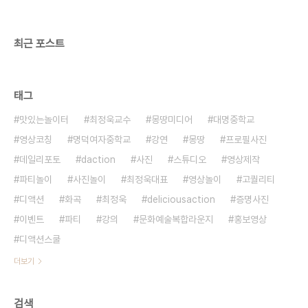
이벤트ㅣ기타공간대여 + 디액션스쿨 (문의) 070
8748 1031 / www.de..
최근 포스트
태그
맛있는놀이터
최정욱교수
몽땅미디어
대명중학교
영상코칭
명덕여자중학교
강연
몽땅
프로필사진
데일리포토
daction
사진
스튜디오
영상제작
파티놀이
사진놀이
최정욱대표
영상놀이
고퀄리티
디액션
화곡
최정욱
deliciousaction
증명사진
이벤트
파티
강의
문화예술복합라운지
홍보영상
디액션스쿨
더보기
검색