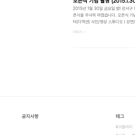
오픈식 기념 촬영 (2015.1.30
2015년 1월 30일 금요일 밤! 강서
픈식을 무사히 마쳤습니다. 오픈식 기
터(디액션) 사진/영상 스튜디오ㅣ강연
8748 1031 / www.deliciousacti
더보기
공지사항
태그
고퀄리티