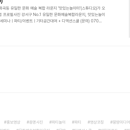
)
구 화곡동 유일한 문화 예술 복합 라운지 '맛있는놀이터'(스튜디오)가 오
념 프로필사진 강서구 No.1 유일한 문화예술복합라운지, 맛있는놀이
/세미나ㅣ파티/이벤트ㅣ기타공간대여 + 디액션스쿨 (문의) 070
on.com
홍보영상
증명사진
파티놀이
파티
영상코칭
몽땅미디어