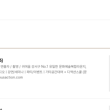
6)
셉: 연출자 / 촬영 / 귀여움 강서구 No.1 유일한 문화예술복합라운지,
튜디오ㅣ강연/세미나ㅣ파티/이벤트ㅣ기타공간대여 + 디액션스쿨 (문
iousaction.com