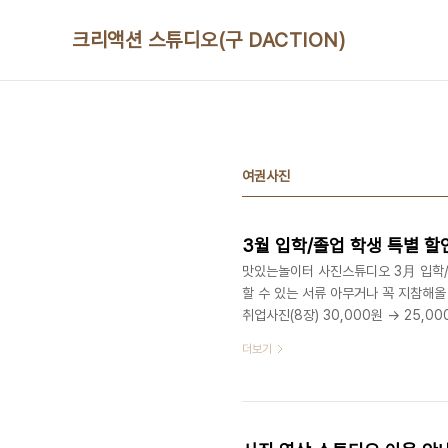
본문 바로가기
크리액션 스튜디오(구 DACTION)
여권사진
3월 입학/졸업 학생 특별 할
맛있는놀이터 사진스튜디오 3月 입학/졸
할 수 있는 서류 아무거나 꼭 지참해올 것!
취업사진(8장) 30,000원 -> 25,00
#1(증명사진) ＋ #1(여권사진) + #3(
더보기
+ #2.(취업사진) + #3(프로필사진) 
지, 맛있는놀이터(디액션) 사진/영
(문의) 07..