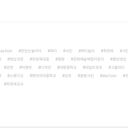
saction
맛있는놀이터
파티
사진
파티놀이
최정욱
사
어
영상코칭
최정욱대표
몽땅
문화예술복합라운지
홍보영상
강연
이벤트
디액션
대명중학교
데일리포토
고퀄리티
쿨
스튜디오
명덕여자중학교
강의
증명사진
daction
최정욱교수