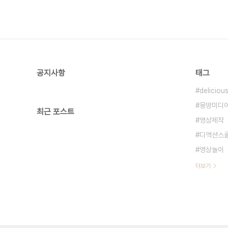
공지사항
태그
deliciou
몽땅미디
최근 포스트
영상제작
디액션스
영상놀이
더보기