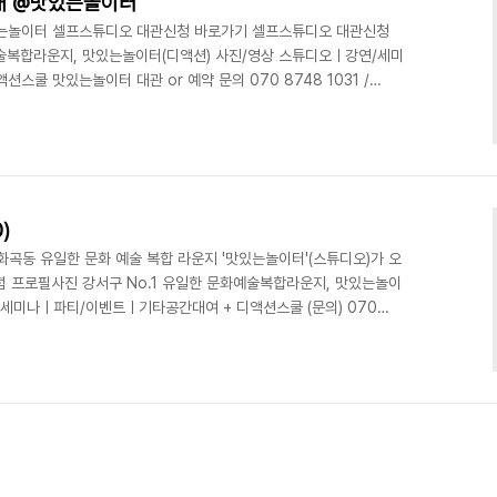
내 @맛있는놀이터
있는놀이터 셀프스튜디오 대관신청 바로가기 셀프스튜디오 대관신청
예술복합라운지, 맛있는놀이터(디액션) 사진/영상 스튜디오ㅣ강연/세미
쿨 맛있는놀이터 대관 or 예약 문의 070 8748 1031 /
)
구 화곡동 유일한 문화 예술 복합 라운지 '맛있는놀이터'(스튜디오)가 오
념 프로필사진 강서구 No.1 유일한 문화예술복합라운지, 맛있는놀이
/세미나ㅣ파티/이벤트ㅣ기타공간대여 + 디액션스쿨 (문의) 070
on.com