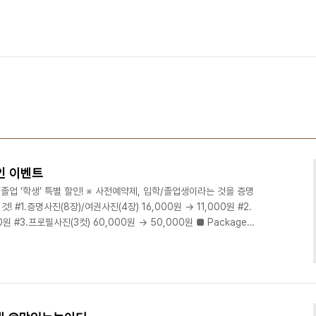
인 이벤트
업 ‘학생’ 특별 할인! ※ 사전예약제, 입학/졸업생이라는 것을 증명
 #1.증명사진(8장)/여권사진(4장) 16,000원 -> 11,000원 #2.
0원 #3.프로필사진(3컷) 60,000원 -> 50,000원 ■ Package
프로필사진) = 92,000원 -> 70,000원 ■ Package #1(여권사진)
= 106,000원 -> 85,000원 강서구 No.1 유일한 문화예술복합라운
상 스튜디오ㅣ강연/세미나ㅣ파티/이벤트ㅣ기타공간대여 + 디액션스쿨