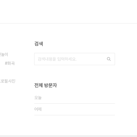
검색
진놀이
화곡
프로필사진
전체 방문자
오늘
어제