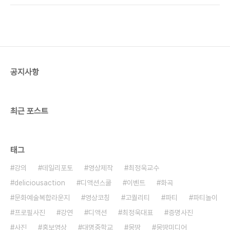
다.가장 먼저 최정욱 대표님께서 영상놀이 서비스의
(DACTION) 일동 ■ 영상 코칭 커리큘럼 : 1회 - 컨
소개와 영상 기획에 대한 강연을 해주셨습니다.이어..
설팅 2회 - 영상 기획 3회 - 영상 촬영 4회 - 영상
편집/출력 ■ 문의 :
ceo@deliciousaction.com / 010 3708
9282
공지사항
최근 포스트
태그
강의
데일리포토
영상제작
최정욱교수
deliciousaction
디액션스쿨
이벤트
화곡
문화예술복합라운지
영상코칭
고퀄리티
파티
파티놀이
프로필사진
강연
디액션
최정욱대표
증명사진
사진
홍보영상
대명중학교
몽땅
몽땅미디어