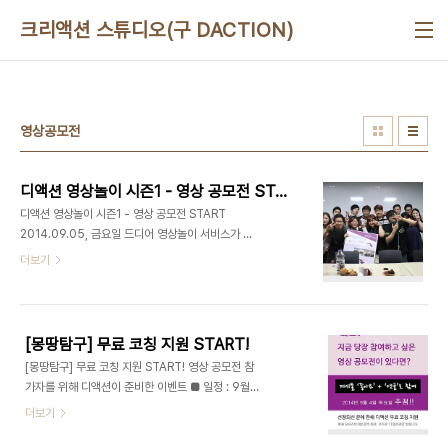
본문 바로가기
크리액션 스튜디오(구 DACTION)
영상공모전
디액션 영상놀이 시즌1 - 영상 공모전 START
디액션 영상놀이 시즌1 - 영상 공모전 START
2014.09.05, 금요일 드디어 영상놀이 서비스가 시
작되었습니다. 디액션 영상 코칭 명단[호서직업전문
더보기
학교] 김정환,김강용,이우석,최광섭,김도희,정예훈,
윤경필,남기훈 (대1)[서울산업정보학교] 차유정,최우
석,최동철,정소희,전효진 (고3) [대신고등학교] 이승
환, 임우준 (고2) 이번 디액션 영상놀이 시즌1 의 주
[몽땅탐구] 무료 코칭 지원 START!
제는 영상 공모전 뽀개기입니다.참가자들은 영상공
[몽땅탐구] 무료 코칭 지원 START! 영상 공모전 참
모전에 처음 도전해보는 학생들, 경험이 있는 학생들
가자를 위해 디액션이 준비한 이벤트 ■ 일정 : 9월
총15명의 학생들로 다양하게 구성되었는데요. 디액
5일 금요일부터 매주 저녁 8시 - 총4회 ■ 장소 : 태
더보기
션 최정욱 대표님의 영상놀이 서비스 오리엔테이션
릉입구역 5번출구 아스피린센터 208호 그룹별 스
진행 모습 2014.09.05 - 오리엔테이션 모습입니
케줄 편성 후 맞춤형 영상 코칭 예정 ■ 코치 : 디액션