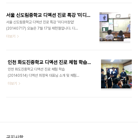
였습니다. 그리고 주인공이 의자와 지우개로 변신했
(DACTION) 일동 ■ 영상 코칭 커리큘럼 : 1회 - 컨
을때 일어나는 에피소드가 우수 콘티로 선정되어 곧
설팅 2회 - 영상 기획 3회 - 영상 촬영 4회 - 영상
바로 촬영..
서울 신도림중학교 디액션 진로 특강 '미디어창업' (20140717)
편집/출력 ■ 문의 :
서울 신도림중학교 디액션 진로 특강 '미디어창업'
ceo@deliciousaction.com / 010 3708
(20140717) 오늘은 7월 17일 제헌절입니다. 디액
9282
션 최정욱 대표님께서는 신도림중학교에서 주최한
더보기
'진로탐색의 날' 직업인 초청 특강에 다녀오셨습니다.
중학교 2학년 30명을 대상으로 '미디어프로덕션 창
업'에 관한 말씀을 해주셨는데요. 창업자가 되기 위해
서 기본적으로 갖추어야 하는 꿈과 도전에 대하여 강
인천 화도진중학교 디액션 진로 체험 학습_영상제작_(20140514)
연해주셨습니다. 보통 '꿈, 도전' 하면 식상하거나 뻔
인천 화도진중학교 디액션 진로 체험 학습
한 내용을 떠올릴 수 있는데요. 대표님이 개발하신 학
(20140514) 디액션 최정욱 대표님 소개 및 체험학
생 참여형 수업으로 역시나 이번에도 학생들의 높은
습 설명 1. 영상 기획하기 - 컨셉 잡기 (아이디어 구
더보기
호응을 얻으셨습니다. 대한민국의 학생들이 진정한
상중..) 2. 영상 제작하기 - 역할 분배(총감독, 연출,
꿈을 꾸고 도전할 수 있는 그 날까지 저희 디액션이
촬영 감독, 작가, 출연진) 기념 촬영① - (왼) 최정욱
함께하겠습니다. 다음은 학생들이 강연 시간에 직접
대표님, (오) 김상연 편집장님 기념 촬영② - 참여 우
찍어준 사진들입니다. 강연 (문의) : ceo@..
수 학생들과 최정욱 대표님 인천 화도진 중학교 학생
여러분, 체험학습은 잘 하셨는지요? 대단히 반갑습니
다. 무엇이든 물어보세요. 저희 대표님이 직접 답변해
드립니다.
공지사항