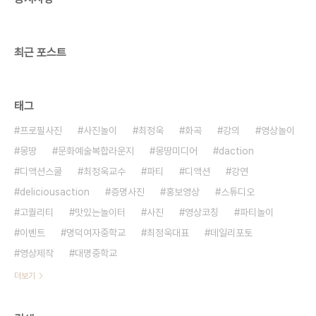
최근 포스트
태그
프로필사진
사진놀이
최정욱
화곡
강의
영상놀이
몽땅
문화예술복합라운지
몽땅미디어
daction
디액션스쿨
최정욱교수
파티
디액션
강연
deliciousaction
증명사진
홍보영상
스튜디오
고퀄리티
맛있는놀이터
사진
영상코칭
파티놀이
이벤트
명덕여자중학교
최정욱대표
데일리포토
영상제작
대명중학교
더보기