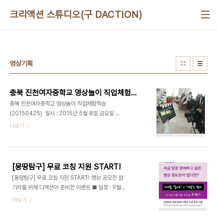
본문 바로가기
크리액션 스튜디오(구 DACTION)
영상기획
충북 진천여자중학교 영상놀이 직업체험학습 (20150425)
충북 진천여자중학교 영상놀이 직업체험학습
(20150425) 일시 : 2015년 5월 8일 금요일 장
소 : 충북 진천여자중학교대상 : 진천여자중학교 3학
더보기
년강의 : 영상놀이 체험학습 - 최정욱 대표님 햇볕이
따사로운 금요일, 2시간을 달려 충북에 있는 진천여
자중학교 친구들과 만났습니다. 먼 거리를 달려온 터
라 힘이 빠져있는데, 너무나 밝고 붙임성 좋은 친구들
[몽땅탐구] 무료 코칭 지원 START!
이 반겨주니 뿌듯하였습니다.수업을 하고 있는데 밖
[몽땅탐구] 무료 코칭 지원 START! 영상 공모전 참
에서 창문틈을 통해 빼꼼빼꼼 저희를 구경하는 친구
가자를 위해 디액션이 준비한 이벤트 ■ 일정 : 9월
들이 너무나 귀여웠습니다. 순박한 웃음을 보여주던
5일 금요일부터 매주 저녁 8시 - 총4회 ■ 장소 : 태
더보기
친구들의 창의적인 아이디어로 만들어진 키워드는
릉입구역 5번출구 아스피린센터 208호 그룹별 스
'변신'이였고 주제는 '몸을 자유롭게 바꾸는 능력'이
케줄 편성 후 맞춤형 영상 코칭 예정 ■ 코치 : 디액션