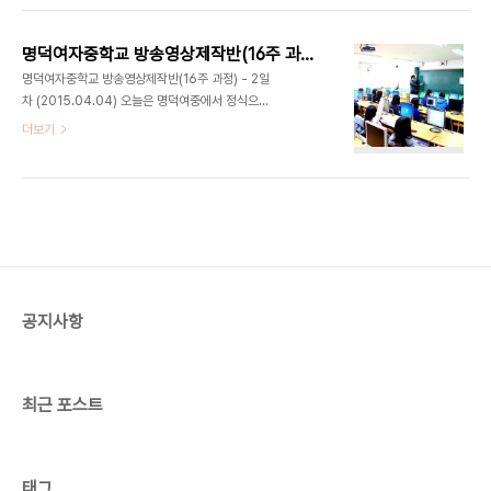
콘티를 그렸습니다. 학생들이 만든 콘티중에서 우예
적극적인 참여로 즐겁게 영상놀이를 진행하였습니
담 학생의 '어머니의잔소리'와 김희라 학생의'..
다. 지난주 대표님이 내주셨던 미션! 바로 자신이 평
명덕여자중학교 방송영상제작반(16주 과정) - 2일차 (2015.04.04)
소에 찍어보고 싶었던 영상을 생각해서 오는 것이 였
명덕여자중학교 방송영상제작반(16주 과정) - 2일
습니다. 미션을 보아하니 오늘 어떤 주제로 수업이 진
차 (2015.04.04) 오늘은 명덕여중에서 정식으로
행되었는지 느낌이 오시나요? 오늘의 수업주제는 '기
첫번째 강의가 있는 날입니다. 저희 대표님과 함께 기
더보기
획'입니다. 저희 대표님은 기획이란, 영상촬영의 모든
분좋게 명덕여중에 도착했습니다. 3월 11일 첫 만남
방향과 과정을 계획하는 단계로 기획이 미흡하면 좋
이후 두번째인데요. 학생들이 호기심도 많고 의욕이
은 결과물을 얻을 수 없을 뿐더러 촬영과는 달리 중간
넘쳐나서 좋았습니다. 대표님이 맛있는놀이터에 대
과정에서 수정할 부분이 발생되면 매우 큰 ..
해 소개를 하고 있으면, 학생들은각자 자리 앞에 위치
한 컴퓨터로 바로바로 검색을 했습니다! 강의를 진행
할 때마다 궁금한 점이 있으면 너나 할것 없이 대표님
께 질문을 쏟아냅니다. 대표님은 기분 좋게 각 질문마
다 재치있고 재밌게 답변을 하셔서 역시 강의 분위기
공지사항
는 단연 훌륭했습니다. 재밌게 진행하니 시간은 순식
간에 흘러갔고 모두의 아쉬움은 단체 사진으로나마
달랬습니다. 앞으로 1년동안 열정적인 명덕여중 학..
최근 포스트
태그