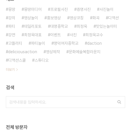
몽땅
몽땅미디어
프로필사진
증명사진
사진놀이
강의
영상놀이
홍보영상
영상코칭
화곡
디액션
파티
데일리포토
대명중학교
최정욱
맛있는놀이터
강연
최정욱대표
이벤트
사진
최정욱교수
고퀄리티
파티놀이
명덕여자중학교
daction
deliciousaction
영상제작
문화예술복합라운지
디액션스쿨
스튜디오
더보기
검색
전체 방문자