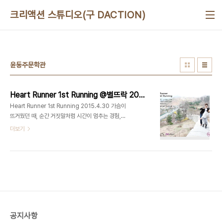
본문 바로가기
크리액션 스튜디오(구 DACTION)
윤동주문학관
Heart Runner 1st Running @별뜨락 2015.4.30
Heart Runner 1st Running 2015.4.30 가슴이
뜨거웠던 때, 순간 거짓말처럼 시간이 멈추는 경험,
그 순간의 이야기를 나눕니다. 건강한 파티 타임! 대
더보기
상 : Heart Runner 장소 : 별뜨락(윤동주문학관 카
페) 호스트 : 오은비, 최정욱, 정은빈 후원 : 맛있는놀
이터, 디액션(DAction), 청춘여가연구소 1부: 가슴
이 뛰다! 2부: 몸이 뛰다! 강서구 No.1 유일한 문화예
술복합라운지, 맛있는놀이터(디액션) 사진/영상 스튜
디오ㅣ강연/세미나ㅣ파티/이벤트ㅣ기타공간대여 +
디액션스쿨 (문의) 070 8748 1031 /
www.deliciousaction.com
공지사항