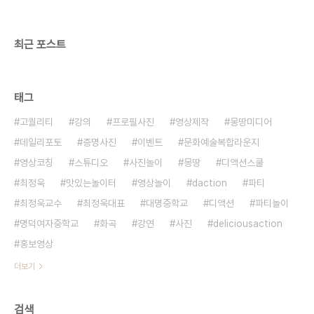
최근 포스트
태그
고퀄리티
강의
프로필사진
영상제작
몽땅미디어
데일리포토
증명사진
이벤트
문화예술복합라운지
영상코칭
스튜디오
사진놀이
몽땅
디액션스쿨
최정욱
맛있는놀이터
영상놀이
daction
파티
최정욱교수
최정욱대표
대명중학교
디액션
파티놀이
명덕여자중학교
화곡
강연
사진
deliciousaction
홍보영상
더보기
검색