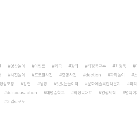
쿨
영상놀이
이벤트
화곡
강의
최정욱교수
최정욱
어
사진놀이
프로필사진
증명사진
daction
파티놀이
영상코칭
강연
몽땅
맛있는놀이터
문화예술복합라운지
파티
deliciousaction
대명중학교
최정욱대표
영상제작
명덕여
데일리포토