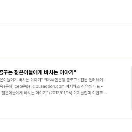
을 꿈꾸는 젊은이들에게 바치는 이야기”
젊은이들에게 바치는 이야기” *KB국민은행 블로그 : 전문 인터뷰어 -
정욱 (문의) ceo@deliciousaction.com 이지웍스 신유정 대표 -
 젊은이들에게 바치는 이야기” (2013/01/16) 이지클린미 이현주 대
로 불리는 그녀 (2013/01/29) 비즈토크 이혜숙 대표 - [KB 희망멘
014/01/22)알리바바투어 박지연 대표 - [KB 희망멘토 #4] 모든 것
/02/07) 스타일와이프 최지혜 대표 - [KB 희망멘토 #5] 사람이