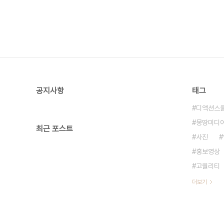
공지사항
태그
디액션스
몽땅미디
최근 포스트
사진
홍보영상
고퀄리티
더보기