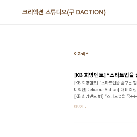
본문 바로가기
크리액션 스튜디오(구 DACTION)
이지웍스
[KB 희망멘토] “스타트업
[KB 희망멘토] “스타트업을 꿈꾸는 
디액션[DeliciousAction] 대표 최
[KB 희망멘토 #1] “스타트업을 꿈꾸는
표 - [KB 희망멘토 #2] 정리의 마술사
더보기
토 #3] 교육을 축제로 만드는 그녀 (2
의 본질을 여행으로 말하는 그녀 (2014
중요하다고..