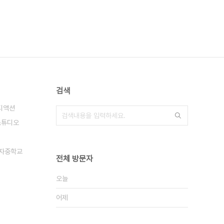
검색
디액션
스튜디오
자중학교
전체 방문자
오늘
어제